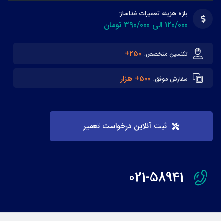
بازه هزینه تعمیرات غذاساز:
120/000 الی 390/000 تومان
250+
تکنسین متخصص:
500+ هزار
سفارش موفق:
ثبت آنلاین درخواست تعمیر
021-58941