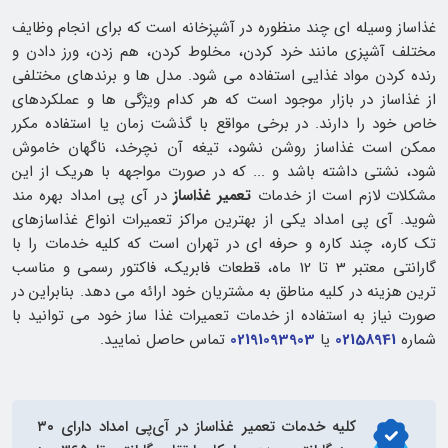
غذاساز وسیله ای چند منظوره در آشپزخانه است که برای انجام وظایف
مختلف آشپزی مانند خرد کردن، مخلوط کردن، هم زدن، ورز دادن و
رنده کردن مواد غذایی استفاده می شود. مدل ها و برندهای مختلفی
از غذاساز در بازار موجود است که هر کدام ویژگی ها و عملکردهای
خاص خود را دارند. در برخی مواقع با گذشت زمان یا استفاده مکرر
ممکن است غذاساز روشن نشود، تیغه آن نچرخد، ناگهان خاموش
شود، نشتی داشته باشد و ... که در صورت مواجهه با هریک از این
مشکلات لازم است از خدمات
تعمیر غذاساز
در آی پی امداد بهره مند
شوید. آی پی امداد یکی از بهترین مراکز تعمیرات انواع غذاسازهای
تک کاره، چند کاره و حرفه ای در تهران است که کلیه خدمات را با
گارانتی معتبر 3 تا 12 ماه، قطعات فابریک، فاکتور رسمی و مناسب
ترین هزینه در کلیه مناطق به مشتریان خود ارائه می دهد. بنابراین در
صورت نیاز به استفاده از خدمات تعمیرات غذا ساز خود می توانید با
شماره
02158941
یا
02191093903
تماس حاصل نمایید.
کلیه خدمات
تعمیر غذاساز
در آی‌پی امداد دارای ۳۰