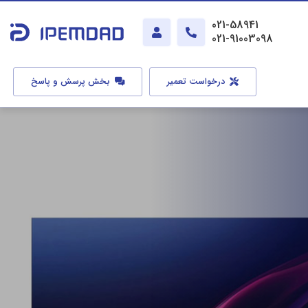
021-58941
021-91003098
درخواست تعمیر
بخش پرسش و پاسخ