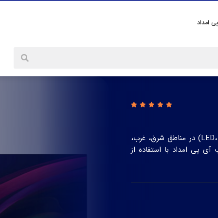
پی امداد
(LED، OLED، QLED، LCD) در مناطق شرق، غرب،
 پی امداد با استفاده از