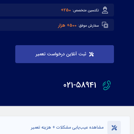
250+
تکنسین متخصص:
500+ هزار
سفارش موفق:
ثبت آنلاین درخواست تعمیر
021-58941
مشاهده عیب‌یابی مشکلات + هزینه تعمیر