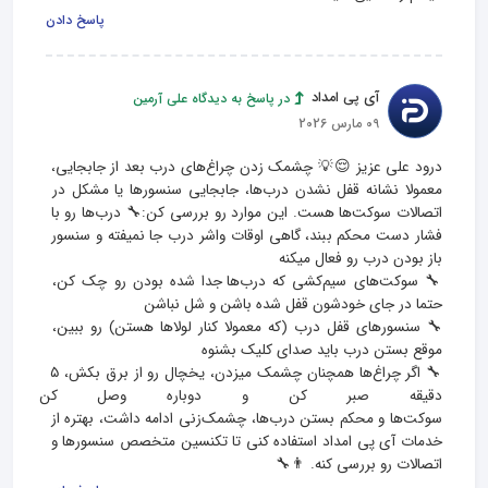
پاسخ دادن
آی پی امداد
در پاسخ به دیدگاه علی آرمین
09 مارس 2026
درود علی عزیز 😌💡 چشمک زدن چراغ‌های درب بعد از جابجایی، 
معمولا نشانه‌ قفل نشدن درب‌ها، جابجایی سنسورها یا مشکل در 
اتصالات سوکت‌ها هست. این موارد رو بررسی کن:🔧 درب‌ها رو با 
فشار دست محکم ببند، گاهی اوقات واشر درب جا نمیفته و سنسور 
🔧 سوکت‌های سیم‌کشی که درب‌ها جدا شده بودن رو چک کن، 
🔧 سنسورهای قفل درب (که معمولا کنار لولاها هستن) رو ببین، 
🔧 اگر چراغ‌ها همچنان چشمک میزدن، یخچال رو از برق بکش، ۵ 
دقیقه صبر کن و دوباره وصل کن تا 
سوکت‌ها و محکم بستن درب‌ها، چشمک‌زنی ادامه داشت، بهتره از 
خدمات آی‌ پی امداد استفاده کنی تا تکنسین متخصص سنسورها و 
اتصالات رو بررسی کنه. 👨‍🔧