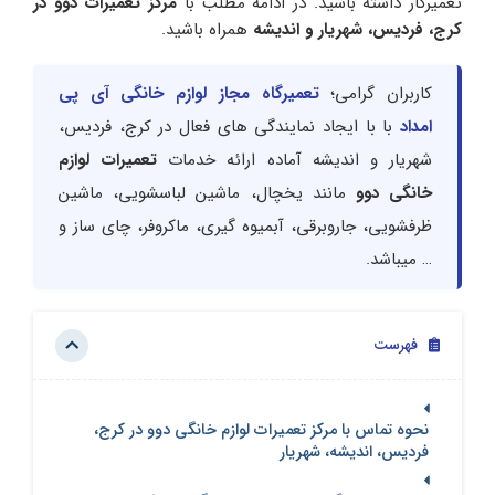
تعمیرکار داشته باشید. در ادامه مطلب با
مرکز
تعمیرات
دوو
در
کرج،
فردی
س
،
شهریار
و
اندیشه
همراه باشید.
کاربران گرامی؛
تعمیرگاه مجاز لوازم خانگی آی پی
امداد
با با ایجاد نمایندگی های فعال در کرج، فردیس،
شهریار و اندیشه آماده ارائه خدمات
تعمیرات لوازم
خانگی دوو
مانند یخچال، ماشین لباسشویی، ماشین
ظرفشویی، جاروبرقی، آبمیوه گیری، ماکروفر، چای ساز و
… میباشد.
فهرست
نحوه تماس با مرکز تعمیرات لوازم خانگی دوو در کرج،
فردیس، اندیشه، شهریار