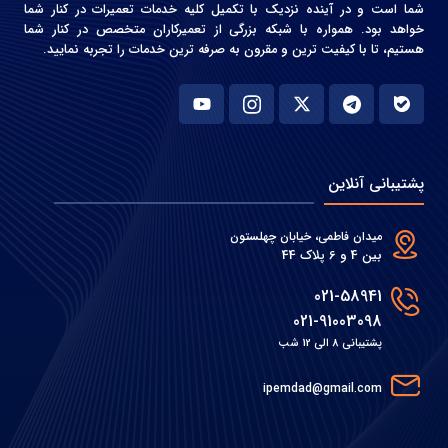
شما است و در آینده نزدیک با تکمیل کلیه خدمات تعمیرات در کنار شما
خواهد بود. همواره با شبکه بزرگی از تعمیرکاران متخصص در کنار شما
هستیم، تا با کیفیت ترین و مقرون به صرفه ترین خدمات را تجربه نمایید.
پشتیبانی آنلاین
میدان فاطمی، خیابان چهلستون
بین 4 و 6 پلاک 44
021-58941
021-91003098
پشتیبانی 8 الی 12 شب
ipemdad@gmail.com