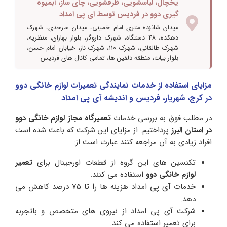
یخچال، لباسشویی، ظرفشویی، چای ساز، آبمیوه
گیری دوو در فردیس توسط آی پی امداد
میدان شانزده متری امام خمینی، میدان سرحدی، شهرک
دهکده، 48 دستگاه، شهرک داروگر، بلوار بهاران، منظریه،
شهرک طالقانی، شهرک 110، شهرک ناز، خیابان امام حسن،
بلوار بیات، منطقه دلفین ها، تمامی کانال های فردیس
مزایای استفاده از خدمات نمایندگی تعمیرات لوازم خانگی دوو
در کرج، شهریار، فردیس و اندیشه آی پی امداد
در مطلب فوق به بررسی خدمات
تعمیرگاه مجاز لوازم خانگی دوو
در استان البرز
پرداختیم. از مزایای این شرکت که باعث شده است
افراد زیادی به آن مراجعه کنند عبارت است از:
تکنسین های این گروه از قطعات اورجینال برای
تعمیر
لوازم خانگی دوو
استفاده می کنند.
خدمات آی پی امداد هزینه ها را تا 75 درصد کاهش می
دهد.
شرکت آی پی امداد از نیروی های متخصص و باتجربه
برای تعمیر استفاده می کند.