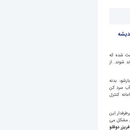
ندیشه
عث شده که
 شوند‌. از
زشو، بدنه
آب سرد کن
انه کنترل
طرفدار این
ن مشکل می
ریزر دوقلو