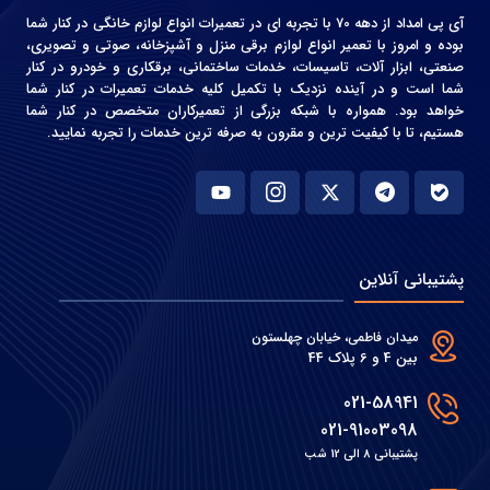
آی پی امداد از دهه 70 با تجربه ای در تعمیرات انواع لوازم خانگی در کنار شما
بوده و امروز با تعمیر انواع لوازم برقی منزل و آشپزخانه، صوتی و‌ تصویری،
صنعتی، ابزار آلات، تاسیسات، خدمات ساختمانی، برقکاری و خودرو در کنار
شما است و در آینده نزدیک با تکمیل کلیه خدمات تعمیرات در کنار شما
خواهد بود. همواره با شبکه بزرگی از تعمیرکاران متخصص در کنار شما
هستیم، تا با کیفیت ترین و مقرون به صرفه ترین خدمات را تجربه نمایید.
پشتیبانی آنلاین
میدان فاطمی، خیابان چهلستون
بین 4 و 6 پلاک 44
021-58941
021-91003098
پشتیبانی 8 الی 12 شب