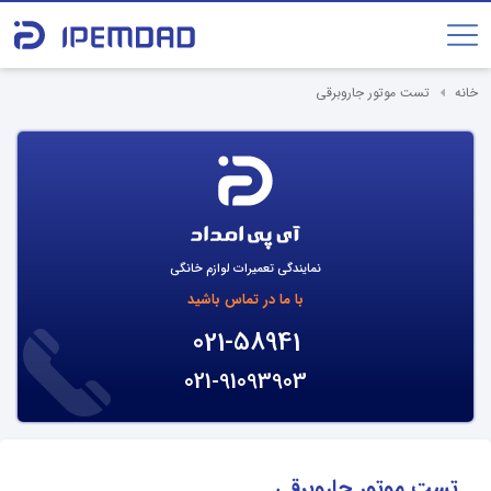
خانه
تست موتور جاروبرقی
نمایندگی تعمیرات لوازم خانگی
با ما در تماس باشید
021-58941
021-91093903
تست موتور جاروبرقی