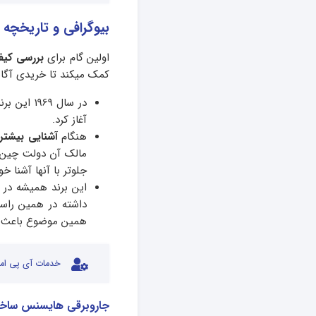
بیوگرافی و تاریخچه
اولین گام برای
بررسی کی
کمک میکند تا خریدی آگاه
در سال 69
آغاز کرد.
هنگام
آشنایی بیشتر 
مالک آن دولت چین 
جلوتر با آنها آشنا خ
این برند همیشه در
داشته در همین راست
همین موضوع باعث م
خدمات آی پی امد
جاروبرقی هایسنس سا