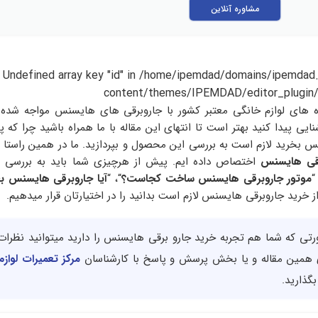
مشاوره آنلاین
: Undefined array key "id" in
/home/ipemdad/domains/ipemdad.
content/themes/IPEMDAD/editor_plugin/
گاه های لوازم خانگی معتبر کشور با جاروبرقی های هایسنس مواجه شده
ایی پیدا کنید بهتر است تا انتهای این مقاله با ما همراه باشید چرا که پ
 بخرید لازم است به بررسی این محصول و بپردازید. ما در همین راستا ای
رقی هایسنس
اختصاص داده ایم. پیش از هرچیزی شما باید به بررسی 
“
موتور جاروبرقی هایسنس ساخت کجاست؟
“، “
آیا جاروبرقی هایسنس ب
 خرید جاروبرقی هایسنس لازم است بدانید را در اختیارتان قرار میدهیم.
ورتی که شما هم تجربه خرید جارو برقی هایسنس را دارید میتوانید نظرات
 همین مقاله و یا بخش پرسش و پاسخ با کارشناسان
مرکز تعمیرات لواز
گذارید.