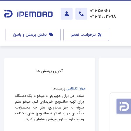
021-58941
021-91003098
درخواست تعمیر
بخش پرسش و پاسخ
آخرین پرسش ها
مهلا انتظامی
پرسیده:
سلام، من برای جهیزیم ام میخوام یک دستگاه
برای تهیه ساندویچ خریداری کنم. میخواستم
بدونم به جز ساندویچ ساز، چه محصولات
دیگه ای در زمینه تهیه ساندویچ های مختلف
وجود داره. ممنون میشم راهنمایی کنید.