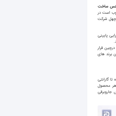
سنس ساخت
وب است در
د در چین همچنین چهل شرکت
یی پایینی
.
درچین قرار
ن برند های
تا گارانتی
ر محصول
 جاروبرقی