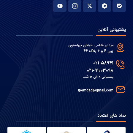
پشتیبانی آنلاین
میدان فاطمی، خیابان چهلستون
بین 4 و 6 پلاک 44
021-58941
021-91003098
پشتیبانی 8 الی 12 شب
ipemdad@gmail.com
نماد های اعتماد