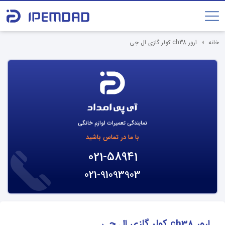
خانه
ارور ch38 کولر گازی ال جی
نمایندگی تعمیرات لوازم خانگی
با ما در تماس باشید
021-58941
021-91093903
ارور ch38 کولر گازی ال جی