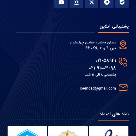
پشتیبانی آنلاین
میدان فاطمی، خیابان چهلستون
بین 4 و 6 پلاک 44
021-58941
021-91003098
پشتیبانی 8 الی 12 شب
ipemdad@gmail.com
نماد های اعتماد