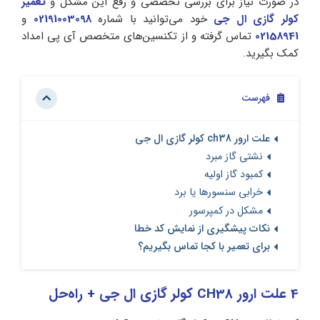
در صورت نیاز برای بررسی تخصصی و رفع این مشکل و
تعمیر
کولر گازی ال جی
خود می‌توانید با شماره
02191003098
و
02158941
تماس گرفته و از تکنسین‌های متخصص آی پی امداد
کمک بگیرید.
فهرست
علت ارور ch38 کولر گازی ال جی
نشتی گاز مبرد
کمبود گاز اولیه
خرابی سنسورها یا برد
مشکل در کمپرسور
نکات پیشگیری از نمایش کد خطا
برای تعمیر با کجا تماس بگیریم؟
4 علت ارور CH38 کولر گازی ال جی + راه‌حل