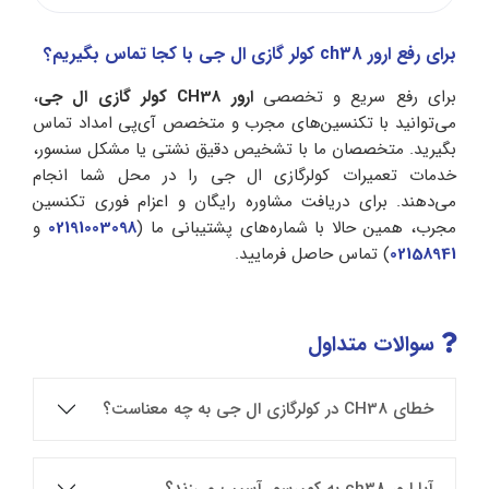
برای رفع ارور ch38 کولر گازی ال جی با کجا تماس بگیریم؟
برای رفع سریع و تخصصی
ارور CH38 کولر گازی ال جی
،
می‌توانید با تکنسین‌های مجرب و متخصص آی‌پی امداد تماس
بگیرید. متخصصان ما با تشخیص دقیق نشتی یا مشکل سنسور،
خدمات تعمیرات کولرگازی ال جی را در محل شما انجام
می‌دهند. برای دریافت مشاوره رایگان و اعزام فوری تکنسین
مجرب، همین حالا با شماره‌های پشتیبانی ما (
02191003098
و
02158941
) تماس حاصل فرمایید.
سوالات متداول
خطای CH38 در کولرگازی ال‌ جی به چه معناست؟
آیا ارور ch38 به کمپرسور آسیب می‌زند؟