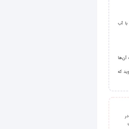
با آب
 آن‌ها
ید که
ر