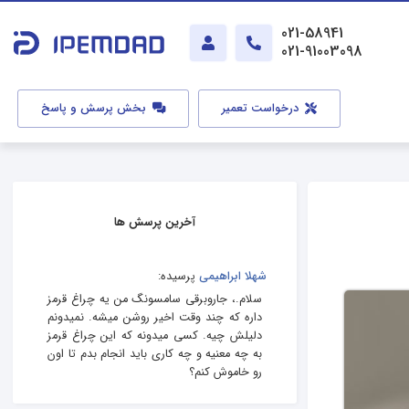
021-58941
021-91003098
درخواست تعمیر
بخش پرسش و پاسخ
آخرین پرسش ها
شهلا ابراهیمی
پرسیده:
سلام.، جاروبرقی سامسونگ من یه چراغ قرمز
داره که چند وقت اخیر روشن میشه. نمیدونم
دلیلش چیه. کسی میدونه که این چراغ قرمز
به چه معنیه و چه کاری باید انجام بدم تا اون
رو خاموش کنم؟