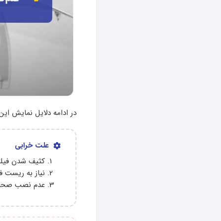
در ادامه دلایل نمایش این 
علت خرابی
کثیف شدن فیلت
نیاز به ریست فی
عدم نصب صحیح