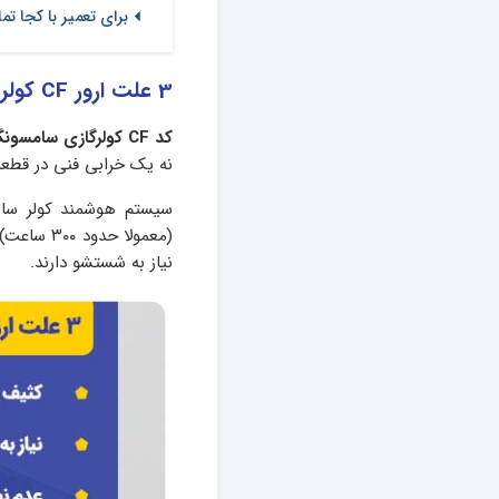
برای تعمیر با کجا ت
3 علت ارور CF کولر گازی سامسونگ + راه‌حل
کد CF کولرگازی سامسونگ
نه یک خرابی فنی در قطعات
سیستم هوشمند کولر سام
(معمولا ح
نیاز به شستشو دارند.