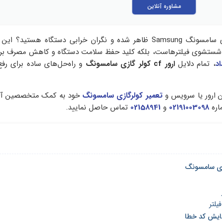
مشاوره آنلاین
آیا کد CF روی کولر گازی سامسونگ Samsung ظاهر شده و نگران خرابی دستگاه هستید؟
ای شستشوی فیلترهاست، بلکه کلید حفظ سلامت دستگاه و کاهش مصرف ب
اد
، تمام دلایل
ارور cf کولر گازی سامسونگ
و راه‌حل‌های ساده برای رف
ن ارور یا سرویس و
تعمیر کولرگازی سامسونگ
خود به کمک متخصصین آی 
ماره
02191003098
و
02158941
تماس حاصل نمایید.
لتر
مایش کد خطا