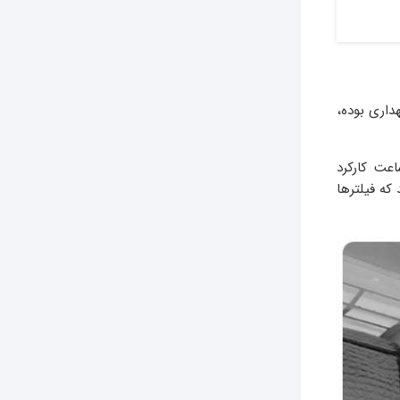
ر نگهداری بوده،
عت کارکرد
د که فیلترها