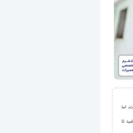
، اما
ید تا