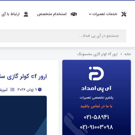
خدمات تعمیرات
استخدام متخصص
ارتباط با آی 
خانه
ارور cf کولر گازی سامسونگ
ارور cf کولر گازی سامسونگ
9 ژوئن 2026
آموزش
پلتفرم تخصصی تعمیرات
با ما در تماس باشید
021-58941
021-91003098