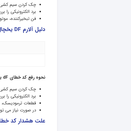
چک کردن سیم کشی ب
برد الکترونیکی را بر
فن تبخیرکننده، موتور
دلیل آلارم DF یخچال فریجیدر
نحوه رفع کد خطای
dF
یخ
چک کردن سیم کشی ب
برد الکترونیکی را بر
قطعات ترمودیسک، الم
در صورت نیاز می تو
علت هشدار کد خطای SH یخچال فریزر فر