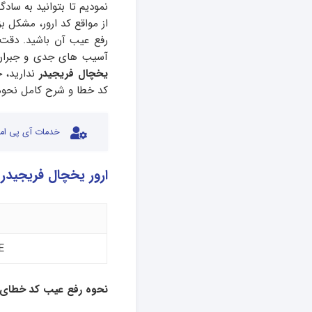
نمودیم تا بتوانید به ساد
از مواقع کد ارور، مشکل ب
رفع عیب آن باشید. دقت 
آسیب های جدی و جبران 
یخچال فریجیدر
ندارید، 
کد خطا و شرح کامل نحوه عیب یابی error code یخچال فریزر و ساید
خدمات آی پی امد
ارور یخچال فریجیدر کد
E
نحوه رفع عیب کد خطای