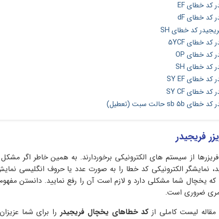
 کد خطای EF
 کد خطای dF
ریجیدر کد خطای SH
کد خطای 5YCF
 کد خطای OP
 کد خطای SH
د خطای SY EF
د خطای SY CF
sb حالت سبت (تعطیل)
ر فریجیدر
فریزرها از سیستم های الکترونیکی برخوردارند. به همین خاطر اگر مشکل و
د، نمایشگر الکترونیکی کد خطا را به صورت عدد یا حروف انگلیسی نما
که یخچال شما مشکلی دارد و لازم است آن را رفع نمایید. دانستن مفهوم 
مری ضروری است.
 مقاله لیست کاملی از
کد خطاهای یخچال فریجیدر
را برای شما عزیزان