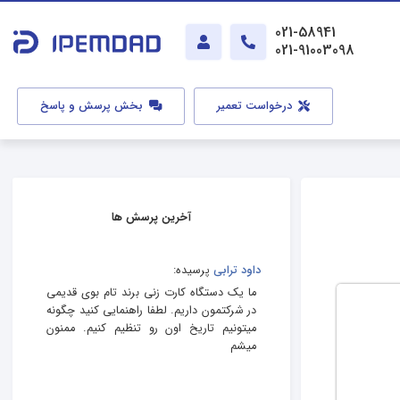
021-58941
021-91003098
درخواست تعمیر
بخش پرسش و پاسخ
آخرین پرسش ها
داود ترابی
پرسیده:
ما یک دستگاه کارت زنی برند تام بوی قدیمی
در شرکتمون داریم. لطفا راهنمایی کنید چگونه
میتونیم تاریخ اون رو تنظیم کنیم. ممنون
میشم