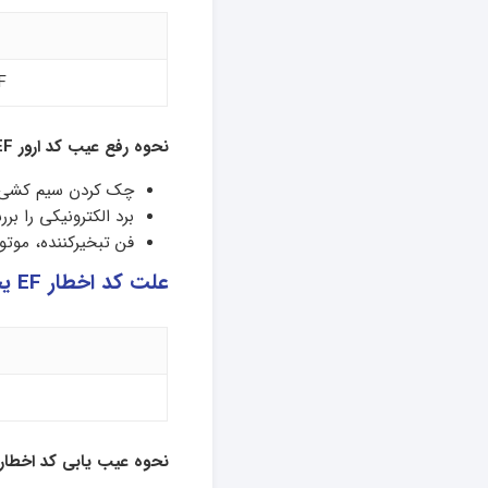
F
نحوه رفع عیب کد ارور
EF
چک کردن سیم کشی ب
برد الکترونیکی را بر
فن تبخیرکننده، موتور
علت کد اخطار EF یخچال فریجیدر
نحوه عیب یابی کد اخطار