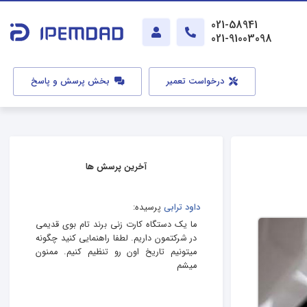
021-58941
021-91003098
درخواست تعمیر
بخش پرسش و پاسخ
آخرین پرسش ها
داود ترابی
پرسیده:
ما یک دستگاه کارت زنی برند تام بوی قدیمی
در شرکتمون داریم. لطفا راهنمایی کنید چگونه
میتونیم تاریخ اون رو تنظیم کنیم. ممنون
میشم