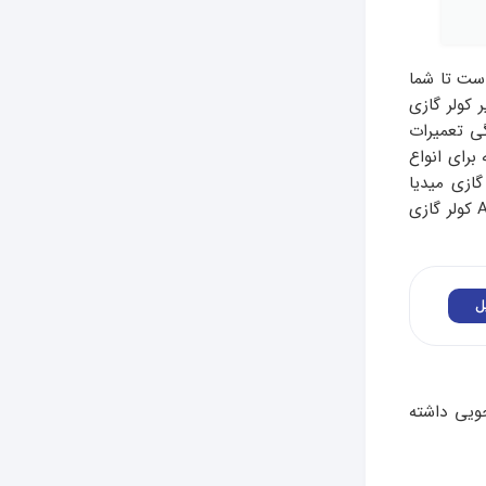
ست تا شما
 کولر گازی
گی تعمیرات
برای انواع
کولر گازی میدیا سری R، کولر گازی میدیا سری 9V، کولر گازی میدیا
سری 9A، سری کست / سقفی و کفی. اگر شما نیز به دنبال اطلاعات در مورد یونیت های بیرونی AC کولر گازی
ل
دیا صرفه جویی داشته