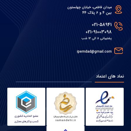
میدان فاطمی، خیابان چهلستون
بین 4 و 6 پلاک 44
021-58941
021-91003098
پشتیبانی 8 الی 12 شب
ipemdad@gmail.com
نماد های اعتماد