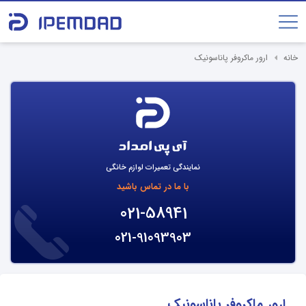
خانه
ارور ماکروفر پاناسونیک
نمایندگی تعمیرات لوازم خانگی
با ما در تماس باشید
021-58941
021-91093903
ارور ماکروفر پاناسونیک