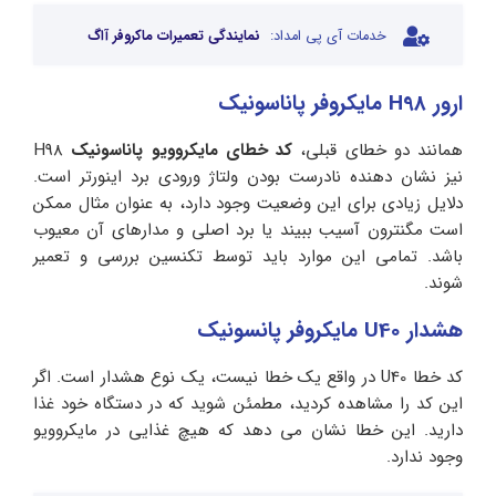
خدمات آی پی امداد:
نمایندگی تعمیرات ماکروفر آاگ
ارور H98 مایکروفر پاناسونیک
همانند دو خطای قبلی،
کد خطای مایکروویو پاناسونیک
H98
نیز نشان دهنده نادرست بودن ولتاژ ورودی برد اینورتر است.
دلایل زیادی برای این وضعیت وجود دارد، به عنوان مثال ممکن
است مگنترون آسیب ببیند یا برد اصلی و مدارهای آن معیوب
باشد. تمامی این موارد باید توسط تکنسین بررسی و تعمیر
شوند.
هشدار U40 مایکروفر پانسونیک
کد خطا U40 در واقع یک خطا نیست، یک نوع هشدار است. اگر
این کد را مشاهده کردید، مطمئن شوید که در دستگاه خود غذا
دارید. این خطا نشان می دهد که هیچ غذایی در مایکروویو
وجود ندارد.