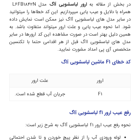
در بخش از مقاله به
ارور لباسشویی آاگ
مدل L6FB1842N
همراه با دلایل و عیب یابی میپردازیم. این کد خطاها را میتوانید
در سایر مدل های لباسشویی آاگ نیز ممکن است نمایش داده
شود. اما نحوه عیب یابی و علت ارور میتواند متفاوت باشد. به
همین دلیل بهتر است در صورت مشاهده این کد ارورها در سایر
مدل های لباسشویی ااگ قبل از هر اقدامی حتما با تکنسین
متخصص آی پی امداد مشورت نمایید.
کد خطای F1 ماشین لباسشویی آاگ
ارور
علت ارور
F1
جریان آب قطع شده است.
رفع عیب ارور f1 لباسشویی آاگ
نحوه رفع عیب ارور f1 لباسشویی آاگ به شرح زیر است:
لوله ورودی آب را از نظر پیچ خوردن و تا شدن احتمالی