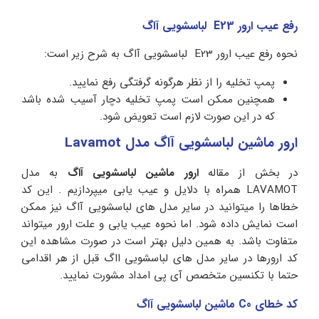
رفع عیب ارور E23 لباسشویی آاگ
نحوه رفع عیب ارور E23 لباسشویی آاگ به شرح زیر است:
پمپ تخلیه را از نظر هرگونه گرفتگی رفع نمایید.
همچنین ممکن است پمپ تخلیه دچار آسیب شده باشد
که در این صورت لازم است تعویض شود.
ارور ماشین لباسشویی آاگ مدل Lavamot
در بخش از مقاله
ارور ماشین لباسشویی آاگ
به مدل
LAVAMOT همراه با دلایل و عیب یابی میپردازیم . این کد
خطاها را میتوانید در سایر مدل های لباسشویی آاگ نیز ممکن
است نمایش داده شود. اما نحوه عیب یابی و علت ارور میتواند
متفاوت باشد. به همین دلیل بهتر است در صورت مشاهده این
کد ارورها در سایر مدل های لباسشویی ااگ قبل از هر اقدامی
حتما با تکنسین متخصص آی پی امداد مشورت نمایید.
کد خطای C0 ماشین لباسشویی آاگ