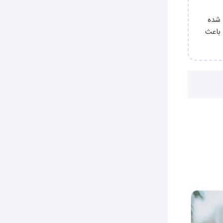
 شده
 باعث