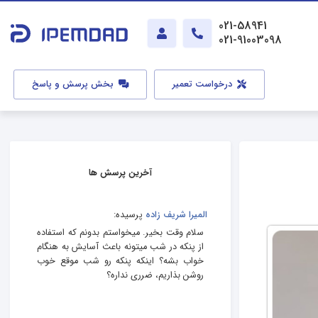
021-58941
021-91003098
درخواست تعمیر
بخش پرسش و پاسخ
آخرین پرسش ها
المیرا شریف زاده
پرسیده:
سلام وقت بخیر. میخواستم بدونم که استفاده
از پنکه در شب میتونه باعث آسایش به هنگام
خواب بشه؟ اینکه پنکه رو شب موقع خوب
روشن بذاریم، ضرری نداره؟