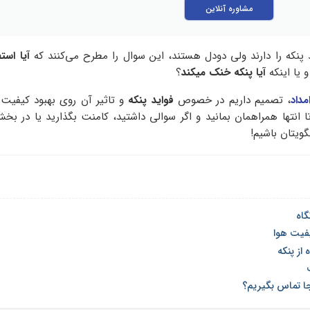
مشاوره آنلاین
پنکه را دارند ولی دودل هستند، این سوال را مطرح می‌کنند که
آیا استف
 یا اینکه
آیا پنکه خنک میکند
؟
مداد
، تصمیم داریم در خصوص
فواید پنکه
و تاثیر آن روی بهبود کیفیت 
انتها همراهمان بمانید و اگر سوالی داشتید، کامنت بگذارید یا در ب
ویتان باشیم!
گاه
کیفیت هوا
 از پنکه
کجا تماس بگیریم؟