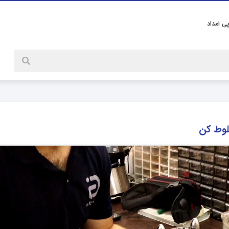
پی امداد
لوط کن