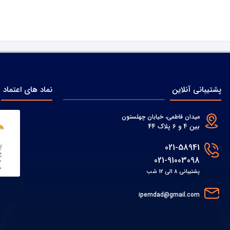
پشتیبانی آنلاین
نماد های اعتماد
میدان فاطمی، خیابان چهلستون
بین 4 و 6 پلاک 44
021-58941
021-91003098
پشتیبانی 8 الی 12 شب
ipemdad@gmail.com