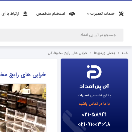
خدمات تعمیرات
استخدام متخصص
ارتباط با آی 
خانه
بخش ویدیوها
خرابی‌ های رایج مخلوط کن
خرابی‌ های رایج مخ
پلتفرم تخصصی تعمیرات
با ما در تماس باشید
021-58941
021-91003098