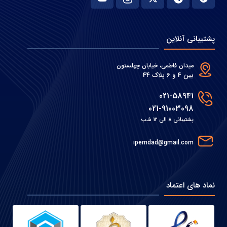
پشتیبانی آنلاین
میدان فاطمی، خیابان چهلستون
بین 4 و 6 پلاک 44
021-58941
021-91003098
پشتیبانی 8 الی 12 شب
ipemdad@gmail.com
نماد های اعتماد