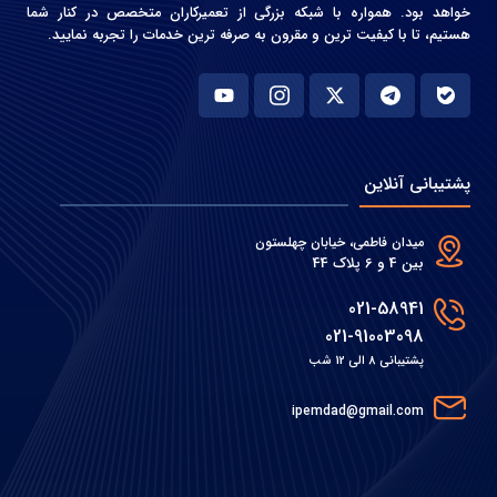
خواهد بود. همواره با شبکه بزرگی از تعمیرکاران متخصص در کنار شما
هستیم، تا با کیفیت ترین و مقرون به صرفه ترین خدمات را تجربه نمایید.
پشتیبانی آنلاین
میدان فاطمی، خیابان چهلستون
بین 4 و 6 پلاک 44
021-58941
021-91003098
پشتیبانی 8 الی 12 شب
ipemdad@gmail.com