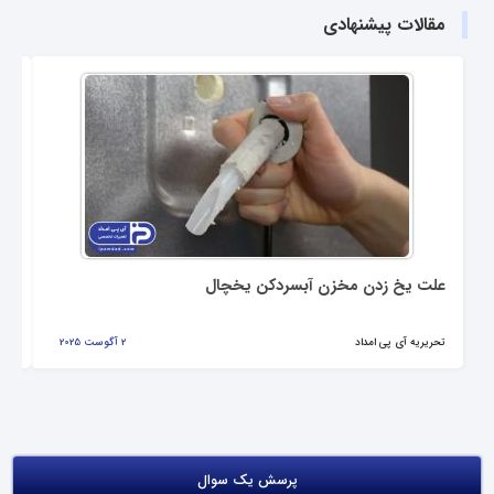
مقالات پیشنهادی
علت یخ زدن مخزن آبسردکن یخچال
تع
تحریریه آی پی امداد
2 آگوست 2025
تحر
پرسش یک سوال