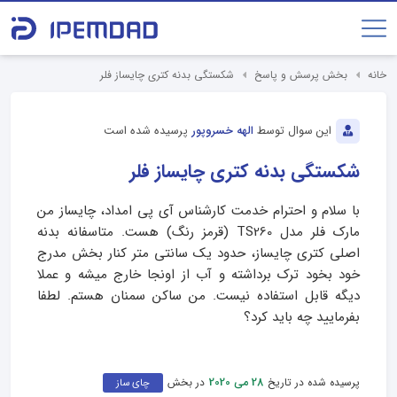
خانه
بخش پرسش و پاسخ
شکستگی بدنه کتری چایساز فلر
این سوال توسط
الهه خسروپور
پرسیده شده است
شکستگی بدنه کتری چایساز فلر
با سلام و احترام خدمت کارشناس آی پی امداد، چایساز من
مارک فلر مدل TS260 (قرمز رنگ) هست. متاسفانه بدنه
اصلی کتری چایساز، حدود یک سانتی متر کنار بخش مدرج
خود بخود ترک برداشته و آب از اونجا خارج میشه و عملا
دیگه قابل استفاده نیست. من ساکن سمنان هستم. لطفا
بفرمایید چه باید کرد؟
پرسیده شده در تاریخ
در بخش
28 می 2020
چای ساز