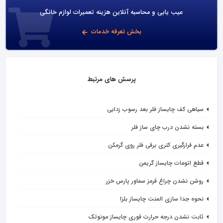
عیب یابی و محاسبه آنلاین هزینه تعمیرات لوازم خانگی
بخش تعرفه خدمات
پرسش های مرتبط
سیاهی کف چایساز فلر بعد رسوب زدایی
بسته نشدن درب چای ساز فلر
عدم قرارگیری کتری برقی فلر روی گرمکن
قطع اتومات چایساز گریمن
روشن نشدن چراغ قرمز سماور پارس خزر
نحوه جدا سازی المنت چایساز بلزا
ثابت نشدن درجه حرارت قوری چایساز مونوتک