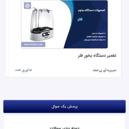
تعمیر دستگاه بخور فلر
تع
تحریریه آی پی امداد
13 آوریل 2023
تحر
پرسش یک سوال
دسته بندی سوالات