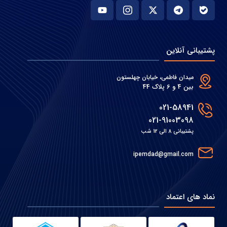
پشتیبانی آنلاین
میدان فاطمی، خیابان چهلستون
بین 4 و 6 پلاک 44
021-58941
021-91003098
پشتیبانی 8 الی 12 شب
ipemdad@gmail.com
نماد های اعتماد