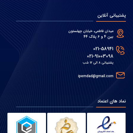
پشتیبانی آنلاین
میدان فاطمی، خیابان چهلستون
بین 4 و 6 پلاک 44
021-58941
021-91003098
پشتیبانی 8 الی 12 شب
ipemdad@gmail.com
نماد های اعتماد