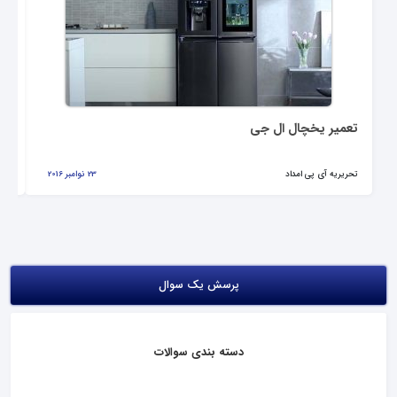
تعمیر یخچال ال جی
تع
تحریریه آی پی امداد
23 نوامبر 2016
تحر
پرسش یک سوال
دسته بندی سوالات