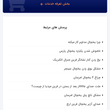
بخش تعرفه خدمات
پرسش های مرتبط
چرا یخچال مداوم کار میکنه
خاموش شدن یکباره یخچال پارس
یخ زدن کنار نشانگر فریزر جنرال الکتریک
مشکل بوق زدن یخچال سینجر
چراغ F یخچال امرسان
علت صدای غااااااار بعد از بستن در فریزر میدیا از چیست؟
مشکل تاچ پنل یخچال امرسان
صدای آژیر یخچال فریزر ارج