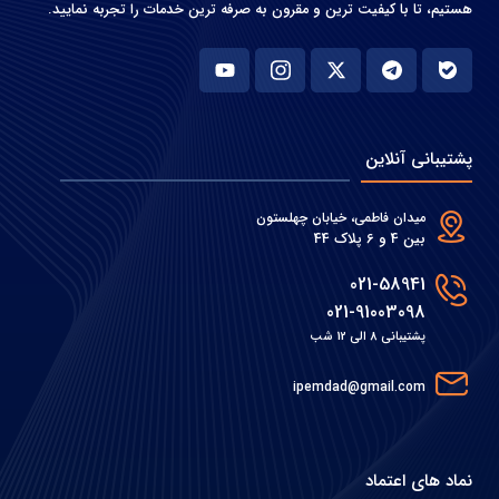
هستیم، تا با کیفیت ترین و مقرون به صرفه ترین خدمات را تجربه نمایید.
پشتیبانی آنلاین
میدان فاطمی، خیابان چهلستون
بین 4 و 6 پلاک 44
021-58941
021-91003098
پشتیبانی 8 الی 12 شب
ipemdad@gmail.com
نماد های اعتماد