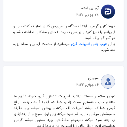
آی پی امداد
28 جولای 2020
درود کاربر گرامی، ابتدا دستگاه را سرویس کامل نمایید، کندانسور و 
اواپراتور را تمیز کنید و بررسی نمایید تا خازن مشکلی نداشته باشد و 
برای 
عیب یابی اسپیلت گری
 میتوانید از خدمات آی پی امداد بهره 
مند شوید
سروری
04 جولای 2022
عرض سلام و خسته نباشید اسپیلت 24هزار گری خونه داریم ما 
مناطق جنوب هستیم سمت زابل، هوا هم اینجا گرمه جهنمه موقع 
گرمی هوا ک میشه اسپیلت اف میکنه و روشن نمیشه چن دقیقه 
خاموشش میکنی باز ی کم سرد میکنه پلی اول صبح و از بعدازظهر 
ب بعد سرد میکنه نمیدونم مشکلش چیه ممنون میشم گرمی 
هواست، افت ولتاژ برقه، ویا اسپیلت مورد پیدا کرده