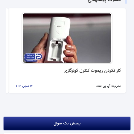
کار نکردن ریموت کنترل کولرگازی
عل
تحریریه آی پی امداد
27 مارس 2019
تحر
پرسش یک سوال