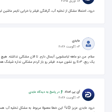
06 آوریل 2025
درود، احتمالا مشکل از تخلیه آب، گرفتگی فیلتر یا خرابی تایمر ماشین 
عابدی
03 آگوست 2026
یک ربع، E03 رو نشون میده. فیلتر رو باز کردم مشکلی نداره شیلنگ هم مثل همیشه هست.
آی پی امداد
در پاسخ به دیدگاه عابدی
03 آگوست 2026
درود عابدی عزیز 😌🔍 این خطا معمولا مربوط به مشکل تخلیه آب هست