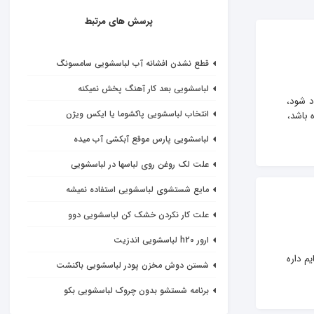
پرسش های مرتبط
قطع نشدن افشانه آب لباسشویی سامسونگ
لباسشویی بعد کار آهنگ پخش نمیکنه
د شود، 
انتخاب لباسشویی پاکشوما یا ایکس ویژن
 باشد، 
لباسشویی پارس موقع آبکشی آب میده
علت لک روغن روی لباسها در لباسشویی
مایع شستشوی لباسشویی استفاده نمیشه
علت کار نکردن خشک کن لباسشویی دوو
ارور h20 لباسشویی اندزیت
 چک شده قفل درب نو ماشین کار میکنه در موقع خشک کردن ۱دقیقه تایم داره 
شستن دوش مخزن پودر لباسشویی باکنشت
برنامه شستشو بدون چروک لباسشویی بکو