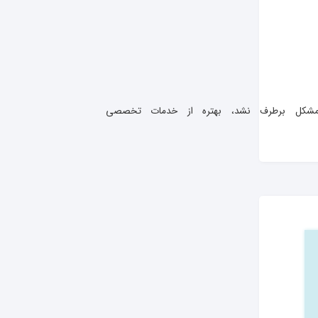
یه رو هم از پشت دستگاه جدا کنید و مطمئن بشید داخلش گرفتگی نداره.👨‍🔧 اگر با این بررسی‌ها مشکل برطرف نشد، بهتره از خدمات تخصصی 