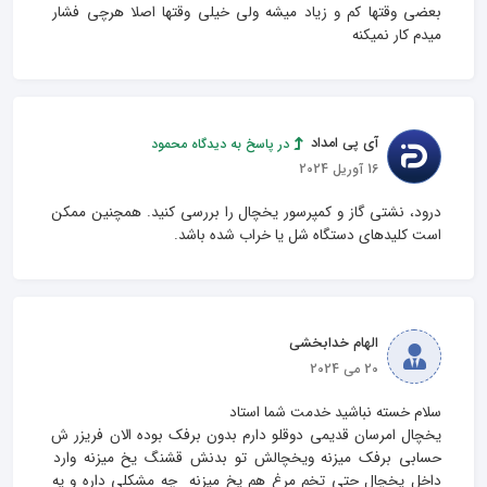
بعضی وقتها کم و زیاد میشه ولی خیلی وقتها اصلا هرچی فشار 
میدم کار نمیکنه
آی پی امداد
در پاسخ به دیدگاه محمود
16 آوریل 2024
درود، نشتی گاز و کمپرسور یخچال را بررسی کنید. همچنین ممکن 
است کلیدهای دستگاه شل یا خراب شده باشد.
الهام خدابخشی
20 می 2024
یخچال امرسان قدیمی دوقلو دارم بدون برفک بوده الان فریزر ش 
حسابی برفک میزنه ویخچالش تو بدنش قشنگ یخ میزنه وارد 
داخل یخچال حتی تخم مرغ هم یخ میزنه  چه مشکلی داره و یه 