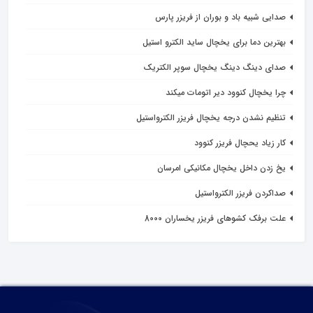
صدایی شبیه باد و بوران از فریزر پارس
بهترین دما برای یخچال ساید الکترو استیل
صدای دینگ دینگ یخچال سوپر الکتریک
چرا یخچال کنوود دیر اتومات میکند
تنظیم نشدن درجه یخچال فریزر الکترواستیل
کار زیاد یحچال فریزر کنوود
یخ زدن داخل یخچال مکانیکی امرسان
صداکردن فریزر الکترواستیل
علت برفک کشوهای فریزر یخساران 8000