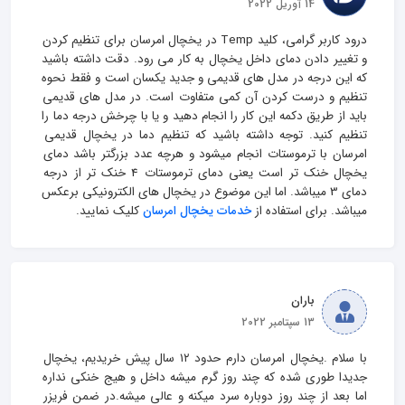
14 آوریل 2022
درود کاربر گرامی، کلید Temp در یخچال امرسان برای تنظیم کردن 
و تغییر دادن دمای داخل یخچال به کار می رود. دقت داشته باشید 
که این درجه در مدل های قدیمی و جدید یکسان است و فقط نحوه 
تنظیم و درست کردن آن کمی متفاوت است. در مدل های قدیمی 
باید از طریق دکمه این کار را انجام دهید و یا با چرخش درجه دما را 
تنظیم کنید. توجه داشته باشید که تنظیم دما در یخچال قدیمی 
امرسان با ترموستات انجام میشود و هرچه عدد بزرگتر باشد دمای 
یخچال خنک تر است یعنی دمای ترموستات 4 خنک تر از درجه 
دمای 3 میباشد. اما این موضوع در یخچال های الکترونیکی برعکس 
میباشد. برای استفاده از 
خدمات یخچال امرسان
 کلیک نمایید.
باران
13 سپتامبر 2022
با سلام .یخچال امرسان دارم حدود ۱۲ سال پیش خریدیم، یخچال 
جدیدا طوری شده که چند روز گرم میشه داخل و هیج خنکی نداره 
اما بعد از چند روز دوباره سرد میکنه و عالی میشه.در ضمن فریزر 