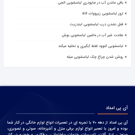
باقی ماندن آب در جاپودری لباسشویی الجی
ارور لباسشویی زیرووات e16
قفل نشدن درب لباسشویی ایندزیت
علامت شیر آب در ماشین لباسشویی بوش
لباسشویی کنوود فقط آبگیری و تخلیه میکند
روشن شدن چراغ چک لباسشویی میله
آی پی امداد
آی پی امداد از دهه 70 با تجربه ای در تعمیرات انواع لوازم خانگی در کنار شما
بوده و امروز با تعمیر انواع لوازم برقی منزل و آشپزخانه، صوتی و‌ تصویری،
صنعتی، ابزار آلات، تاسیسات، خدمات ساختمانی، برقکاری و خودرو در کنار