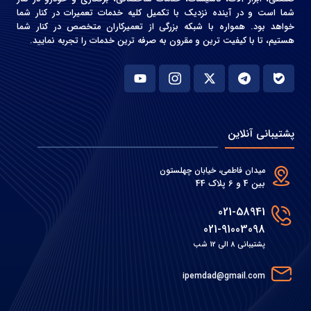
شما است و در آینده نزدیک با تکمیل کلیه خدمات تعمیرات در کنار شما
خواهد بود. همواره با شبکه بزرگی از تعمیرکاران متخصص در کنار شما
هستیم، تا با کیفیت ترین و مقرون به صرفه ترین خدمات را تجربه نمایید.
پشتیبانی آنلاین
میدان فاطمی، خیابان چهلستون
بین 4 و 6 پلاک 44
021-58941
021-91003098
پشتیبانی 8 الی 12 شب
ipemdad@gmail.com