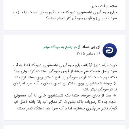
برای جرم گیری لباسشویی دوو که به اب گرم وصل نیست ایا با (اب 
سرد معمولی) و قرص جرمگیر کار انجام میشه؟
آی پی امداد
در پاسخ به دیدگاه میثم
26 دسامبر 2025
درود میثم عزیز 😌بله، برای جرم‌گیری لباسشویی دوو که فقط به آب 
سرد وصل هست هم میشه از قرص جرم‌گیر استفاده کرد، ولی چند 
💧 چرخه شستشو رو روی بیشترین دمای ممکن با آب سرد اجرا کن 
🔹 بعد از پایان چرخه، حتما یک شستشوی خالی با آب معمولی 
انجام بده تا رسوبات پاک بشن⚠️ اگر دمای آب بالا باشه (مثل آب 
گرم)، تاثیر جرم‌گیری بیشتره، اما با آب سرد هم دستگاه تمیز میشه