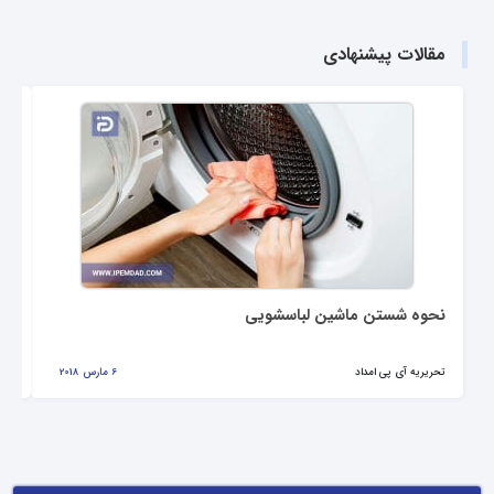
مقالات پیشنهادی
نحوه شستن ماشین لباسشویی
چی
تحریریه آی پی امداد
6 مارس 2018
تحر