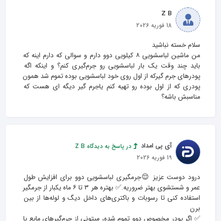
Z B
18 فوریه 2026
من ماشین لباسشویی ۸ کیلویی دوو دارم و سوالی که دارم اینه که 
باید چند وقت یک بار لباسشویی رو جرم‌گیری کنم؟ و اینکه اگه 
پودرهای جرم گیرکه از اول روی خود لباسشویی بوده تموم شد همون 
پودری که از اول بوده رو تهیه کنم یاجرم گیر دیگه ای هست که 
مناسبش باشه؟
آی پی امداد
در پاسخ به دیدگاه Z B
19 فوریه 2026
درود دوست عزیز 😌جرمگیری لباسشویی دوو برای افزایش طول 
عمر و شستشوی بهتر ضروریه.✅ بهتره هر ۳ تا ۶ ماه یکبار از جرمگیر 
استفاده کنی تا رسوبات و باکتری‌های داخل دیگ و لوله‌ها از بین 
✅ اگر پودر مخصوص دوو تموم شده، میتونی از جرم‌گیرهای مایع یا 