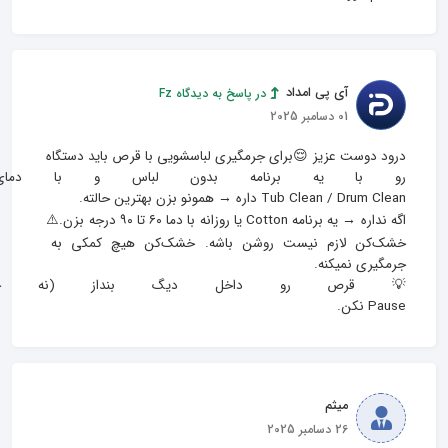
آی پی امداد
در پاسخ به دیدگاه Fz
01 دسامبر 2025
درود دوست عزیز 😌برای جرمگیری لباسشویی با قرص باید دستگاه 
رو با یه برنامه بدون لباس و با دمای ب
اگه نداره → یه برنامه Cotton یا روزانه با دما ۶۰ تا ۹۰ درجه بزن.⚠️ 
خشک‌کن لازم نیست روشن باشه. خشک‌کن هیچ کمکی به 
💡 قرص رو داخل دیگ بنداز (نه جاپو
Pause نکن.
میثم
26 دسامبر 2025