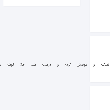
ش داغ می‌کرد، متوجه شدم ترموستات خاموش نمیکنه و عوضش کردم و درست شد. حالا