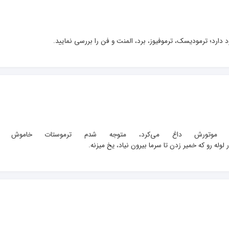
دارد؛ ترمودیسک، ترموفیوز، برد، المنت و فن را بررسی نمایید.
یخچال فریزر امرسان قدیمی۱۰ سال کارکرد دارم. موتور