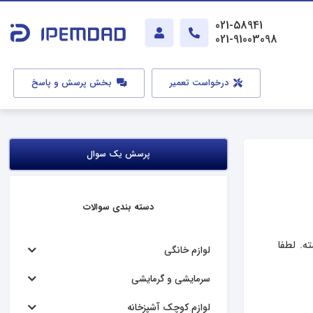
021-58941
021-91003098
درخواست تعمیر
بخش پرسش و پاسخ
پرسش یک سوال
دسته بندی سوالات
ل سرد میکنه اما فریزر نه علت چی میتونه باشه ارور er هیچ عددی نداره فقط er نوشته. لطفا
لوازم خانگی
سرمایشی و گرمایشی
لوازم کوچک آشپزخانه