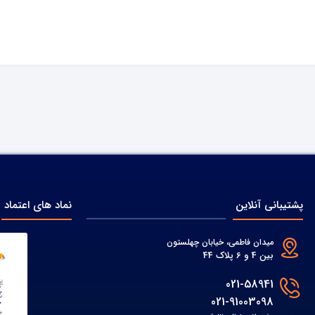
پشتیبانی آنلاین
نماد های اعتماد
میدان فاطمی، خیابان چهلستون
بین 4 و 6 پلاک 44
021-58941
021-91003098