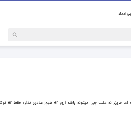
پی امداد
سلام ارور er روی نمایشگر یخچال اسنوا میاد یخچا