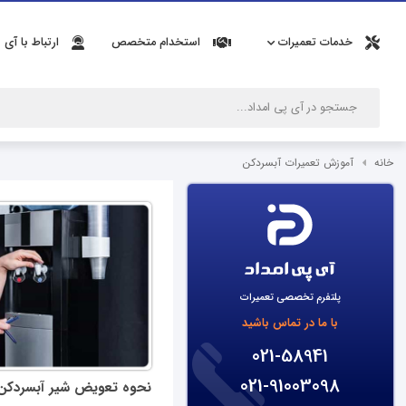
خدمات تعمیرات
استخدام متخصص
ارتباط با آی 
خانه
آموزش تعمیرات آبسردکن
پلتفرم تخصصی تعمیرات
با ما در تماس باشید
021-58941
021-91003098
نحوه تعویض شیر آبسردکن