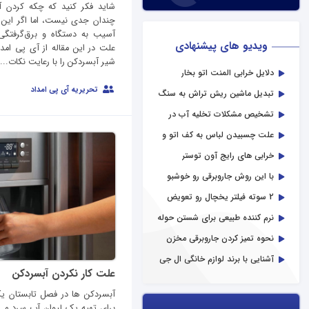
شاید فکر کنید که چکه کردن آ
چندان جدی نیست، اما اگر این 
آسیب به دستگاه و برق‌گرفتگی
ویدیو های پیشنهادی
علت در این مقاله از آی‌ پی ام
شیر آبسردکن را با رعایت نکات...
دلایل خرابی المنت اتو بخار
تحریریه آی پی امداد
تبدیل ماشین ریش تراش به سنگ
فرز
تشخیص مشکلات تخلیه آب در
لباسشویی
علت چسبیدن لباس به کف اتو و
سوختن آن
خرابی‌ های رایج آون توستر
با این روش جاروبرقی رو خوشبو
کن!
2 سوته فیلتر یخچال رو تعویض
کن!
نرم کننده‌ طبیعی برای شستن حوله
در لباسشویی
نحوه تمیز کردن جاروبرقی مخزن
دار
آشنایی با برند لوازم خانگی ال جی
علت کار نکردن آبسردکن
آبسردکن ها در فصل تابستان یکی
برای تهیه یک لیوان آب سرد می 