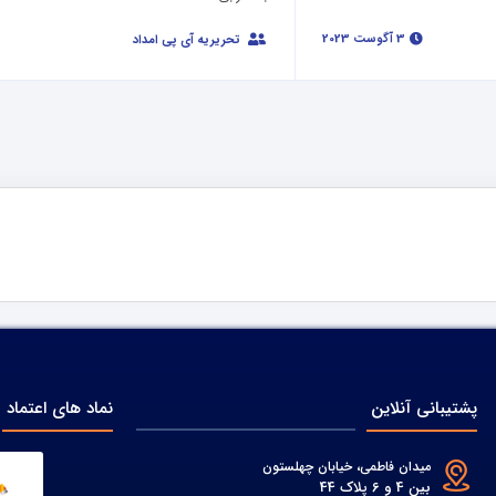
3 آگوست 2023
تحریریه آی پی امداد
پشتیبانی آنلاین
نماد های اعتماد
میدان فاطمی، خیابان چهلستون
بین 4 و 6 پلاک 44