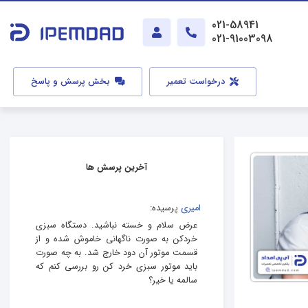
021-58941
021-91003098
درخواست تعمیر
بخش پرسش و پاسخ
آخرین پرسش ها
امیری
پرسیده:
عرض سلام و خسته نباشید. دستگاه سبزی
خردکن به صورت ناگهانی خاموش شده و از
قسمت موتور آن دود خارج شد. به چه صورت
باید موتور سبزی خرد کن رو بررسی کنم که
سالمه یا خیر؟