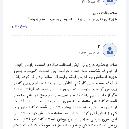
02 می 2025
هزینه ی تعویض جارو برقی ناسیونال رو میخواستم بدونم؟
پاسخ دادن
n
04 نوامبر 2023
سلام ببخشید جاروبرقی ازش استفاده میکردم قسمت پایین زانویی 
از قبل که شکسته بود دوباره دراومد اون قسمت ؟میخوام بدون 
هزینه اتصالش چه قدره و اینکه جاروبرقی سالم بود و کار کردم باش 
تا اینکه اومدم امروز کار کنم باهاش روشن نشد ،تمام چیزایی که تو 
پیجتون گزاشتید متوجه شدم موتور سالمه و سیم هم قیافش سالمه 
مگر از داخل سیم باشه که من نمیبینم وسبم جمع کن هم سالمه و 
قسمت کلید هم سالمه اما یه سری روشن نشو یه روز ازش گدشت 
اومدم روسن کنم ببینم سالمه روشن شد ولی قسمت کلید پااور و با 
کم و زیادش قاتی کرده بود اما بعد استفاده کلیداش درست شد ولی 
این سری هرچی میزنم به برق روشن نمیشه کلیداشو فشار میدم 
روشن نمیشه مشکلش چیه و میشه هزینه اشو بگید که قیمت دستم 