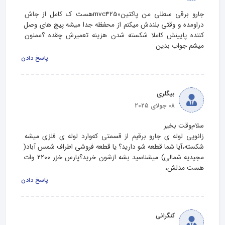
جارو برقی سطلی من پاکتینmvc4250هست ک کامل از جاش 
دراومده و وقتی بلندش میکنم از محفظه جدا میشه پیچ های وصل 
کننده پایینش کاملا شکسته شدن هزینه تعمیرش چقده ؟ممنون 
میشم جواب بدین
پاسخ دادن
بیگلری
08 جولای 2025
زانویی لوله ی جارو برقیم از قسمتی که‌وارد لوله ی فلزی میشه 
شکسته،آیا شما قطعه شو دارید؟ یا قطعه فروشی اطراف شمس آباد( 
مجیدیه شمالی) میشناسید بشه ازشون خرید؟پارس خزر ۲۲۰۰ وات 
هست مدلش،
پاسخ دادن
کنگرانی