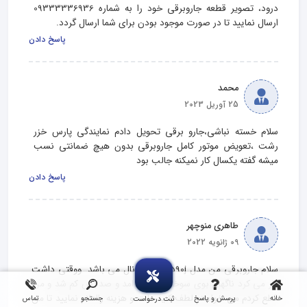
درود، تصویر قطعه جاروبرقی خود را به شماره 09333336936 
ارسال نمایید تا در صورت موجود بودن برای شما ارسال گردد.
پاسخ دادن
محمد
25 آوریل 2023
سلام خسته نباشی،جارو برقی تحویل دادم نمایندگی پارس خزر 
رشت ،تعویض موتور کامل جاروبرقی بدون هیچ ضمانتی نسب 
میشه گفته یکسال کار نمیکنه جالب بود
پاسخ دادن
طاهری منوچهر
09 ژانویه 2022
سلام جاروبرقی من مدل 7590j   ناسیونال می باشد  ووقتی داشت 
کار می کرد ناگهان بوی سوختگی از ان امد و صدایش کم شد و من 
قطع کردم می خواستم لطف کنید علت و هزینه رااعلام نمایید تا من 
خانه
پرسش و پاسخ
جستجو
تماس
ثبت درخواست