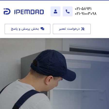
021-58941
021-91003098
درخواست تعمیر
بخش پرسش و پاسخ