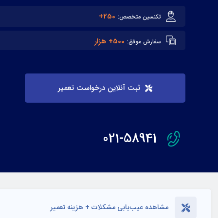
250+
تکنسین متخصص:
500+ هزار
سفارش موفق:
ثبت آنلاین درخواست تعمیر
021-58941
مشاهده عیب‌یابی مشکلات + هزینه تعمیر