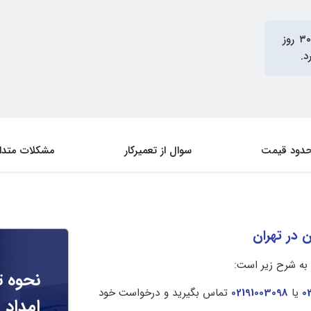
در آی‌پی امداد دارای ۳۰ روز
دود قیمت
سوال از تعمیرکار
مشکلات متدا
 در تهران
به شرح زیر است:
نحوه ت
0
یا
02191003098
تماس بگیرید و درخواست خود
امداد