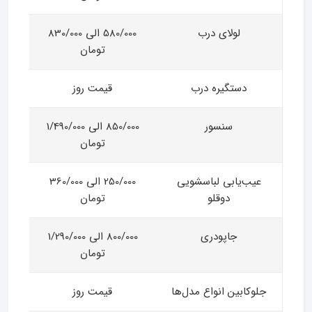
لولای درب
580/000 الی 830/000
تومان
دستگیره درب
قیمت روز
سنسور
850/000 الی 1/490/000
تومان
عیب‌یابی لباسشویی
250/000 الی 360/000
دوقلو
تومان
جاپودری
800/000 الی 1/290/000
تومان
جلوکابین انواع مدل‌ها
قیمت روز