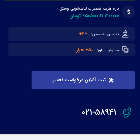
بازه هزینه تعمیرات لباسشویی وستل:
120/000 تا 950/000 تومان
250+
تکنسین متخصص:
500+ هزار
سفارش موفق:
ثبت آنلاین درخواست تعمیر
021-58941