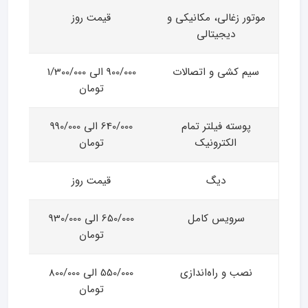
موتور زغالی، مکانیکی و
قیمت روز
دیجیتالی
سیم کشی و اتصالات
900/000 الی 1/300/000
تومان
پوسته فیلتر تمام
640/000 الی 990/000
الکترونیک
تومان
دیگ
قیمت روز
سرویس کامل
650/000 الی 930/000
تومان
نصب و راه‌اندازی
550/000 الی 800/000
تومان