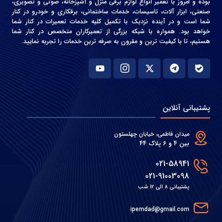
بوده و امروز با تعمیر انواع لوازم برقی منزل و آشپزخانه، صوتی و‌ تصویری،
صنعتی، ابزار آلات، تاسیسات، خدمات ساختمانی، برقکاری و خودرو در کنار
شما است و در آینده نزدیک با تکمیل کلیه خدمات تعمیرات در کنار شما
خواهد بود. همواره با شبکه بزرگی از تعمیرکاران متخصص در کنار شما
هستیم، تا با کیفیت ترین و مقرون به صرفه ترین خدمات را تجربه نمایید.
پشتیبانی آنلاین
میدان فاطمی، خیابان چهلستون
بین 4 و 6 پلاک 44
021-58941
021-91003098
پشتیبانی 8 الی 12 شب
ipemdad@gmail.com