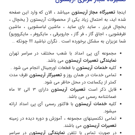
اینجا
تعمیرگاه مجاز آریستون
میباشد ، الان که وارد این صفحه
شده اید، به احتمال زیاد یکی از محصولات آریستون ( یخچال ،
یخچال فریزر ، ساید بای ساید ، ماشین لباسشویی ، ماشین
ظرفشویی ، اجاق گاز ، فر گاز ، جاروبرقی ، مایکروفر ، مایکروویو)
شما عزیزان به مشکل برخورده است . نگران نباشید !!! چونکه …
مجموعه آی پی امداد با شعب مختلف در سراسر تهران
نمایندگی تعمیرات آریستون
می باشد.
کلیه
خدمات آریستون
با قطعات اورجینال انجام می شود .
تمامی خدمات در همان روز و
تعمیرکار آریستون
ظرف مدت
کمتر از یکساعت در محل حاظر می شود.
قابل ذکر است
تعمیرات آریستون
دارای 3 الی 12 ماه
ضمانتنامه رسمی می باشد.
کلیه
خدمات آریستون
با فاکتور رسمی آی پی امداد ارائه
میشود.
تمامی تکنسینهای مجموعه ، آموزش و دوره دیده در زمینه
تعمیرات آریستون
می باشند.
در صورت تماس با تلفن
نمایندگی آریستون
در سراسر