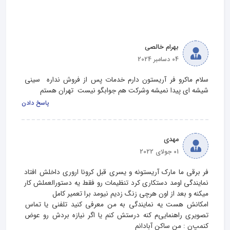
بهرام خالصی
04 دسامبر 2024
سلام ماکرو فر آریستون دارم خدمات پس از فروش نداره  سینی 
شیشه ای پیدا نمیشه وشرکت هم جوابگو نیست  تهران هستم
پاسخ دادن
مهدی
01 جولای 2022
فر برقی ما مارک آریستونه و یسری قبل کرونا اروری داخلش افتاد 
نمایندگی اومد دستکاری کرد تنظیمات رو فقط یه دستورالعملش کار 
امکانش هست یه نمایندگی به من معرفی کنید تلفنی یا تماس 
تصویری راهنمایی‌م کنه درستش کنم یا اگر نیازه بردش رو عوض 
کنمپ‌ن : من ساکن آبادانم