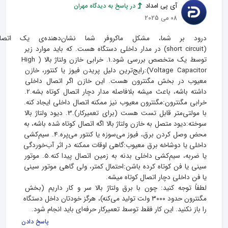
آی پی امداد
در پاسخ به دیدگاه مهران
08 می 2025
درود بر شما، مشکل ماکروفر شما نشان‌
(short circuit) در مدار داخلی دستگاه هست. که باید موارد زیر 
توسط یک متخصص بررسی شود.1. خرابی خازن ولتاژ بالا (High 
Voltage Capacitor):رایج‌ترین دلیل پریدن فیوز یا کنتور، خازن 
معیوب در بخش مگنترون هست. این خازن اگر اتصال داخلی 
داشته باشه، باعث میشه بلافاصله مدار دچار اتصال کوتاه بشه.2. 
خرابی مگنترون:مگنترون معیوب نیز ممکنه اتصال داخلی ایجاد کنه. 
با مولتی‌متر قابل تست هست (برای تعمیرکار).3. دیود ولتاژ بالا 
سوخته:دیود متصل به خازن ولتاژ بالا اگه اتصال کوتاه شده باشه، به 
محض وصل کردن برق، فیوز می‌سوزه یا کنتور می‌پره.4. سیم‌کشی 
داخلی یا دوشاخه برق معیوب:گاهی اوقات ممکنه در اثر آب‌خوردگی 
یا ضربه، سیم‌کشی داخلی بدنه به زمین اتصال پیدا کنه.5. موتور 
سینی یا فن کوتاه کرده باشن:احتمال کمتر، ولی گاهی موتور سینی 
لطفاً توجه کنید: چون با برق ولتاژ بالا سر و کار داریم (بخش 
مگنترون حدود ۳۰۰۰ ولت تولید می‌کنه)، هرگز خودتان داخل دستگاه 
را باز نکنید. این کار فقط توسط تعمیرکار حرفه‌ای باید انجام شود.
پاسخ دادن