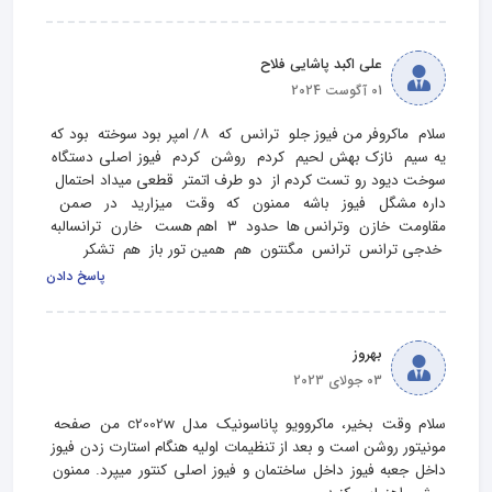
علی اکبد پاشایی فلاح
01 آگوست 2024
سلام  ماکروفر من فیوز جلو  ترانس  که  ۸/ امپر بود سوخته  بود که 
یه سیم  نازک بهش لحیم  کردم  روشن  کردم  فیوز اصلی دستگاه 
سوخت دیود رو تست کردم از  دو طرف اتمتر  قطعی میداد احتمال  
داره مشگل  فیوز  باشه  ممنون  که  وقت  میزارید  در  صمن  
مقاومت  خازن  وترانس ها  حدود  ۳  اهم هست   خارن  ترانسالبه 
 خدجی ترانس  ترانس  مگنتون  هم  همین تور باز  هم  تشکر
پاسخ دادن
بهروز
03 جولای 2023
سلام وقت بخیر، ماکروویو پاناسونیک مدل c2002w من صفحه 
مونیتور روشن است و بعد از تنظیمات اولیه هنگام استارت زدن فیوز 
داخل جعبه فیوز داخل ساختمان و فیوز اصلی کنتور میپرد. ممنون 