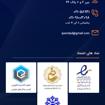
بین 4 و 6 پلاک 44
021-58941
021-91003098
پشتیبانی 8 الی 12 شب
ipemdad@gmail.com
نماد های اعتماد