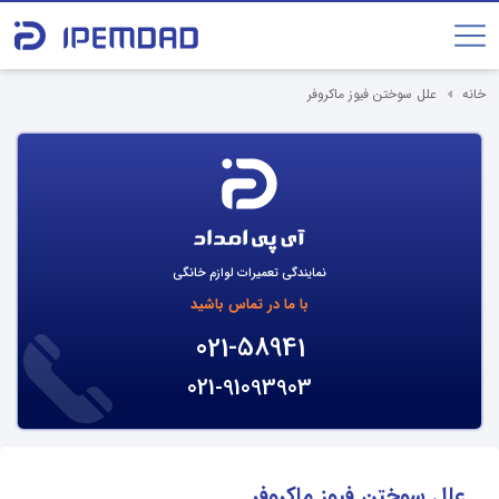
خانه
علل سوختن فیوز ماکروفر
نمایندگی تعمیرات لوازم خانگی
با ما در تماس باشید
021-58941
021-91093903
علل سوختن فیوز ماکروفر