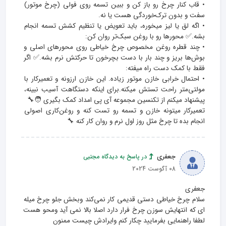
• قاب کنار چرخ رو باز کن و ببین تسمه روی فولی (چرخ موتور) 
• اگه لق یا لیز میخوره، باید تعویض یا تنظیم کشش تسمه انجام 
• چند قطره روغن مخصوص چرخ خیاطی روی محورهای اصلی و 
بوش‌ها بریز و چند بار با دست بچرخون تا حرکتش نرم بشه.✅ اگر 
• احتمال خرابی خازن موتور زیاده. این خازن ارزونه و تعمیرکار با 
مولتی‌متر راحت تستش میکنه.برای اینکه دستگاهت آسیب نبینه، 
تعمیرکار میتونه خازن و تسمه رو تست کنه و روغن‌کاری اصولی 
انجام بده تا چرخ مثل روز اول نرم و روان کار کنه 🔧
جعفری
در پاسخ به دیدگاه مجتبی
08 آگوست 2024
سلام چرخ خیاطی دستی قدیمی کار نمی‌کند وبخش جلو چرخ میله 
ای که انتهایش سوزن چرخ فرار دارد اصلا بالا نمی آید ومحو هست 
لطفا راهنمایی بفرمایید چکار کنم وایرادش چیست ممنون