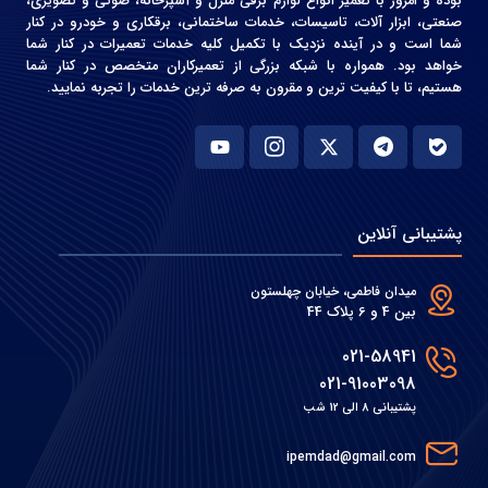
بوده و امروز با تعمیر انواع لوازم برقی منزل و آشپزخانه، صوتی و‌ تصویری،
صنعتی، ابزار آلات، تاسیسات، خدمات ساختمانی، برقکاری و خودرو در کنار
شما است و در آینده نزدیک با تکمیل کلیه خدمات تعمیرات در کنار شما
خواهد بود. همواره با شبکه بزرگی از تعمیرکاران متخصص در کنار شما
هستیم، تا با کیفیت ترین و مقرون به صرفه ترین خدمات را تجربه نمایید.
پشتیبانی آنلاین
میدان فاطمی، خیابان چهلستون
بین 4 و 6 پلاک 44
021-58941
021-91003098
پشتیبانی 8 الی 12 شب
ipemdad@gmail.com