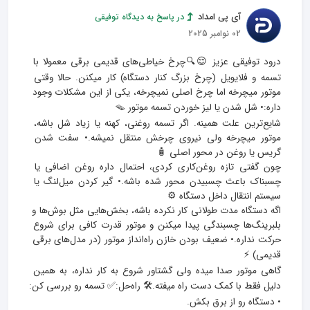
آی پی امداد
در پاسخ به دیدگاه توفيقى
02 نوامبر 2025
درود توفیقی عزیز 😌🔍چرخ خیاطی‌های قدیمی برقی معمولا با 
تسمه و فلایویل (چرخ بزرگ کنار دستگاه) کار میکنن. حالا وقتی 
موتور میچرخه اما چرخ اصلی نمیچرخه، یکی از این مشکلات وجود 
شایع‌ترین علت همینه. اگر تسمه روغنی، کهنه یا زیاد شل باشه، 
موتور میچرخه ولی نیروی چرخش منتقل نمیشه.• سفت شدن 
چون گفتی تازه روغن‌کاری کردی، احتمال داره روغن اضافی یا 
چسبناک باعث چسبیدن محور شده باشه.• گیر کردن میل‌لنگ یا 
اگه دستگاه مدت طولانی کار نکرده باشه، بخش‌هایی مثل بوش‌ها و 
بلبرینگ‌ها چسبندگی پیدا میکنن و موتور قدرت کافی برای شروع 
حرکت نداره.• ضعیف بودن خازن راه‌انداز موتور (در مدل‌های برقی 
گاهی موتور صدا میده ولی گشتاور شروع به کار نداره، به همین 