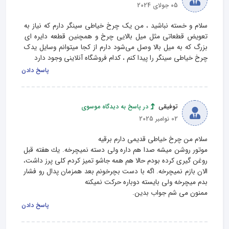
05 جولای 2024
سلام و خسته نباشید ، من یک چرخ خیاطی سینگر دارم که نیاز به 
تعویض قطعاتی مثل میل بالایی چرخ و همچنین قطعه دایره ای 
بزرگ که به میل بالا وصل می‌شود دارم از کجا میتوانم وسایل یدک 
چرخ خیاطی سینگر را پیدا کنم ، کدام فروشگاه آنلاینی وجود دارد
پاسخ دادن
توفيقى
در پاسخ به دیدگاه موسوی
02 نوامبر 2025
موتور روشن ميشه صدا هم داره ولى دسته نميچرخه. يك هفته قبل 
روغن گيرى كرده بودم حالا هم همه جاشو تميز كردم كلى پرز داشت، 
الان بازم نميچرخه. اگه با دست بچرخونم بعد همزمان پدال رو فشار 
ممنون مى شم جواب بدين.
پاسخ دادن