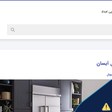
پی امداد
 آیسان
خچال