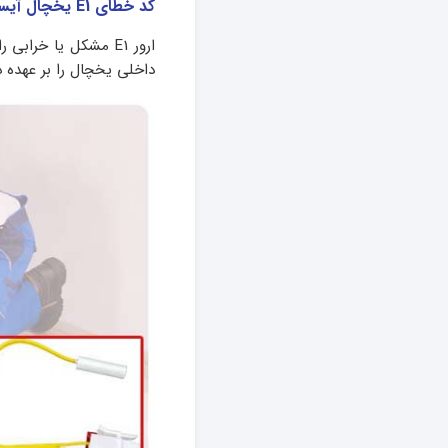
کد خطای E1 یخچال آیسان دوقلو
ارور E1 مشکل یا خر
داخلی یخچال را بر عهده د