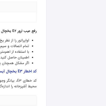
رفع عیب ارور E2 یخچال فریزر آیسان دوقلو:
اواپراتور را از نظر 
تمام اتصالات و سیم‌ه
با استفاده از اهم‌مت
اطمینان حاصل کنید ک
اگر مشکل همچنان پا
کد اخطار E3 یخچال آیسان دوقلو
کد خطای E3، 
محیط آشپزخانه را اندازه‌