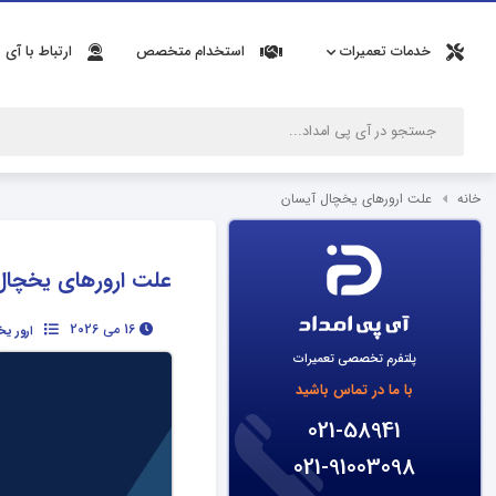
خدمات تعمیرات
استخدام متخصص
ارتباط با آی 
خانه
علت ارورهای یخچال آیسان
علت ارورهای یخچال
16 می 2026
ارور ی
پلتفرم تخصصی تعمیرات
با ما در تماس باشید
021-58941
021-91003098