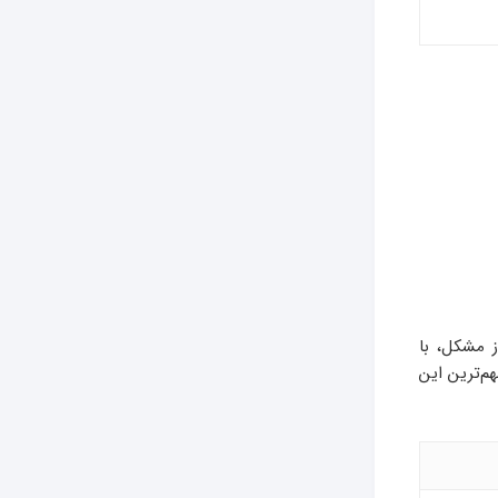
وز مشکل، با
م‌ترین این