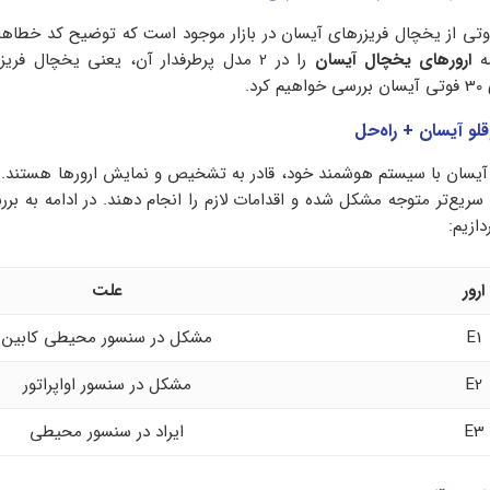
اوتی از یخچال فریزرهای آیسان در بازار موجود است که توضیح کد خطاها د
مه
ارورهای یخچال آیسان
را در 2 مدل پرطرفدار آن، یعنی یخچال فری
د.
لو آیسان + راه‌حل
آیسان با سیستم هوشمند خود، قادر به تشخیص و نمایش ارورها هستند. 
 سریع‌تر متوجه مشکل شده و اقدامات لازم را انجام دهند. در ادامه به برر
ازیم:
ارور
علت
E1
مشکل در سنسور محیطی کابین
E2
مشکل در سنسور اواپراتور
E3
ایراد در سنسور محیطی