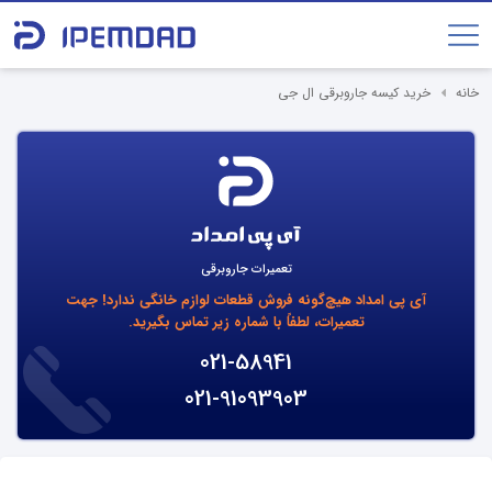
خانه
خرید کیسه جاروبرقی ال جی
تعمیرات جاروبرقی
آی پی امداد هیچ‌گونه فروش قطعات لوازم خانگی ندارد!
جهت
تعمیرات، لطفاً با شماره زیر تماس بگیرید.
021-58941
021-91093903