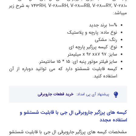
743RH, V-2800RH, V-2800RB, V-2800RY, V-2810 به شرح زیر
میباشد:
100% برند جدید
نوع ماده: پارچه و پلاستیک
رنگ: مشکی
نوع: کیسه پرزگیر پارچه ای
سایز: 97 x 92 x87 میلیمتر
سایز فیلتر موتور پنبه ای: 15 * 15 سانتیمتر.
کیسه قابلیت شسشتو دارد که می توانید دوباره از آن
استفاده کنید.
پیشنهاد آی پی امداد:
خرید قطعات جاروبرقی
کیسه های پرزگیر جاروبرقی ال جی با قابلیت شستشو و
استفاده مجدد
مشخصات کیسه های پرزگیر جاروبرقی ال جی با قابلیت شستشو