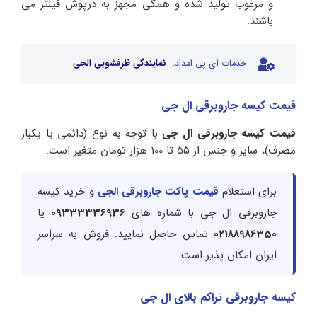
و مرغوب تولید شده و همگی مجهز به درپوش فیلتر می
باشند.
خدمات آی پی امداد:
نمایندگی ظرفشویی الجی
قیمت کیسه جاروبرقی ال جی
قیمت کیسه جاروبرقی ال جی
با توجه به نوع (دائمی یا یکبار
مصرف)، سایز و جنس از 55 تا 100 هزار تومان متغیر است.
برای استعلام
قیمت پاکت جاروبرقی الجی
و خرید کیسه
جاروبرقی ال جی با شماره های
09333336936
یا
02188986350
تماس حاصل نمایید. فروش به سراسر
ایران امکان پذیر است.
کیسه جاروبرقی تراکم بالای ال جی