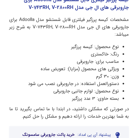
جاروبرقی های ال جی مدل V-743RH, V-2800RH
مشخصات کیسه پرزگیر فیلتری قابل شستشو مدل Adoolla برای
جاروبرقی های ال جی مدل V-743RH, V-2800RH به شرح زیر
میباشد:
نوع محصول: کیسه پرزگیر
رنگ: خاکستری
مناسب برای: جاروبرقی
ویژکی های محصول (مزایا): تعویض ساده
وزن: 30 گرم
دستورالعمل استفاده: در جاروبرقی نصب می شود
نوع محصول: لوازم جانبی جاروبرقی
بسته حاوی: 3 عدد پرزگیر
در صورتی که مشکلی داشتید، در ابتدا با ما تماس بگیرید تا ما
به شما بهترین خدمات را ارائه دهیم و مشکل را حل کنیم.
پیشنهاد آی پی امداد:
خرید پاکت جاروبرقی سامسونگ