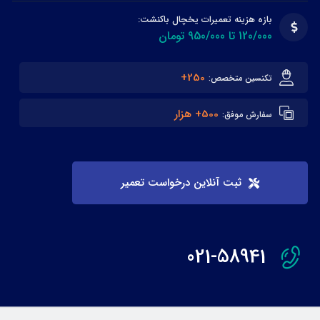
بازه هزینه تعمیرات یخچال باکنشت:
120/000 تا 950/000 تومان
250+
تکنسین متخصص:
500+ هزار
سفارش موفق:
ثبت آنلاین درخواست تعمیر
021-58941