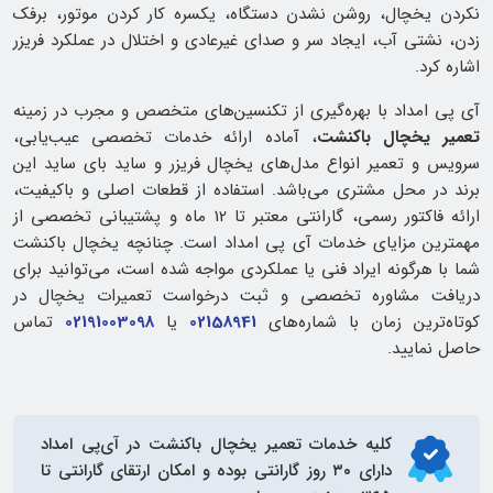
نکردن یخچال، روشن نشدن دستگاه، یکسره کار کردن موتور، برفک
زدن، نشتی آب، ایجاد سر و صدای غیرعادی و اختلال در عملکرد فریزر
اشاره کرد.
آی پی امداد با بهره‌گیری از تکنسین‌های متخصص و مجرب در زمینه
تعمیر یخچال باکنشت
، آماده ارائه خدمات تخصصی عیب‌یابی،
سرویس و تعمیر انواع مدل‌های یخچال فریزر و ساید بای ساید این
برند در محل مشتری می‌باشد. استفاده از قطعات اصلی و باکیفیت،
ارائه فاکتور رسمی، گارانتی معتبر تا 12 ماه و پشتیبانی تخصصی از
مهمترین مزایای خدمات آی پی امداد است. چنانچه یخچال باکنشت
شما با هرگونه ایراد فنی یا عملکردی مواجه شده است، می‌توانید برای
دریافت مشاوره تخصصی و ثبت درخواست تعمیرات یخچال در
کوتاه‌ترین زمان با شماره‌های
02158941
یا
02191003098
تماس
حاصل نمایید.
کلیه خدمات
تعمیر یخچال باکنشت
در آی‌پی امداد
دارای ۳۰ روز گارانتی بوده و امکان ارتقای گارانتی تا