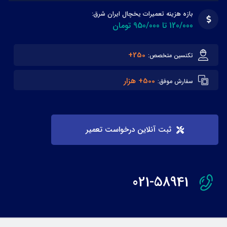
بازه هزینه تعمیرات یخچال ایران شرق:
120/000 تا 950/000 تومان
250+
تکنسین متخصص:
500+ هزار
سفارش موفق:
ثبت آنلاین درخواست تعمیر
021-58941