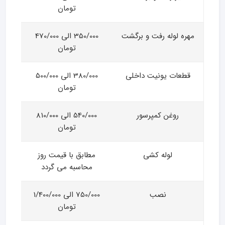
تومان
مهره لوله رفت و برگشت
350/000 الی 470/000
تومان
قطعات یونیت داخلی
380/000 الی 500/000
تومان
روغن کمپرسور
540/000 الی 810/000
تومان
لوله کشی
مطابق با قیمت روز
محاسبه می گردد
نصب
750/000 الی 1/400/000
تومان