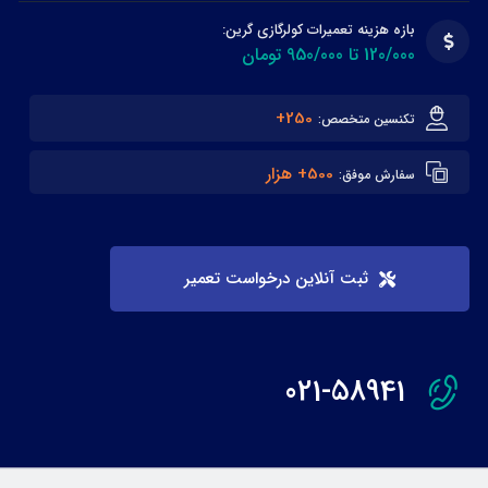
بازه هزینه تعمیرات کولرگازی گرین:
120/000 تا 950/000 تومان
250+
تکنسین متخصص:
500+ هزار
سفارش موفق:
ثبت آنلاین درخواست تعمیر
021-58941