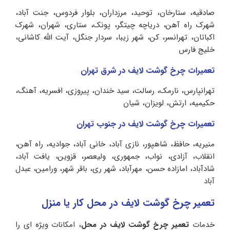
صادقیه، ستارخان، توحید، مرزداران، بلوار فردوس، جنت آباد،
شهرک راه آهن، دریاچه چیتگر، پونک، ستاری، شهران، شهرک
اکباتان، تهرانسر، کن، شهر زیبا، سردار جنگل، آیت الله کاشانی،
خلیج فارس
تعمیرات چرخ گوشت لایف در شرق تهران
تهرانپارس، نارمک، رسالت، سید خندان، پیروزی، افسریه، آهنگ،
حکیمیه، ارتش، لویزان، شیان
تعمیرات چرخ گوشت لایف در جنوب تهران
منیریه، حافظ، شاهپور، نازی آباد، خانی آباد، جوادیه، راه آهن،
انقلاب، آزادی، نواب، جمهوری، ولیعصر، قزوین، یافت آباد،
شادآباد، امازاده حسن، مهرآباد، شهر ری، باقر شهر، ورامین، عبدل
آباد
تعمیر چرخ گوشت لایف در محل کار یا منزل
خدمات
تعمیر چرخ گوشت لایف در محل
، امکانات ویژه ای را