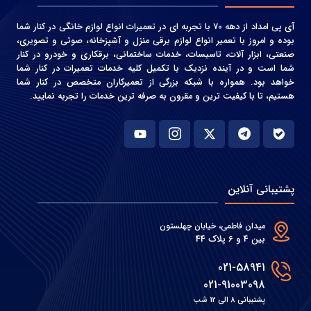
آی پی امداد از دهه 70 با تجربه ای در تعمیرات انواع لوازم خانگی در کنار شما
بوده و امروز با تعمیر انواع لوازم برقی منزل و آشپزخانه، صوتی و‌ تصویری،
صنعتی، ابزار آلات، تاسیسات، خدمات ساختمانی، برقکاری و خودرو در کنار
شما است و در آینده نزدیک با تکمیل کلیه خدمات تعمیرات در کنار شما
خواهد بود. همواره با شبکه بزرگی از تعمیرکاران متخصص در کنار شما
هستیم، تا با کیفیت ترین و مقرون به صرفه ترین خدمات را تجربه نمایید.
پشتیبانی آنلاین
میدان فاطمی، خیابان چهلستون
بین 4 و 6 پلاک 44
021-58941
021-91003098
پشتیبانی 8 الی 12 شب