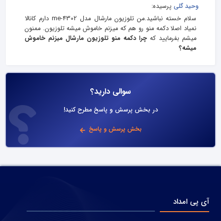
وحید گلی
پرسیده:
سلام خسته نباشید.من تلوزیون مارشال مدل me-4302 دارم کانالا
نمیاد اصلا دکمه منو رو هم که میزنم خاموش میشه تلوزیون. ممنون
میشم بفرمایید که
چرا دکمه منو تلوزیون مارشال میزنم خاموش
میشه؟
سوالی دارید؟
در بخش پرسش و پاسخ مطرح کنید!
بخش پرسش و پاسخ
آی پی امداد