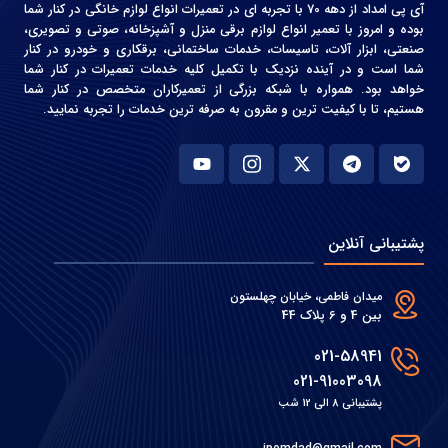
آی پی امداد از دهه 70 با تجربه ای در تعمیرات انواع لوازم خانگی در کنار شما
بوده و امروز با تعمیر انواع لوازم برقی منزل و آشپزخانه، صوتی و‌ تصویری،
صنعتی، ابزار آلات، تاسیسات، خدمات ساختمانی، برقکاری و خودرو در کنار
شما است و در آینده نزدیک با تکمیل کلیه خدمات تعمیرات در کنار شما
خواهد بود. همواره با شبکه بزرگی از تعمیرکاران متخصص در کنار شما
هستیم، تا با کیفیت ترین و مقرون به صرفه ترین خدمات را تجربه نمایید.
پشتیبانی آنلاین
میدان فاطمی، خیابان چهلستون
بین 4 و 6 پلاک 44
021-58941
021-91003098
پشتیبانی 8 الی 12 شب