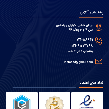
پشتیبانی آنلاین
میدان فاطمی، خیابان چهلستون
بین 4 و 6 پلاک 44
021-58941
021-91003098
پشتیبانی 8 الی 12 شب
ipemdad@gmail.com
نماد های اعتماد