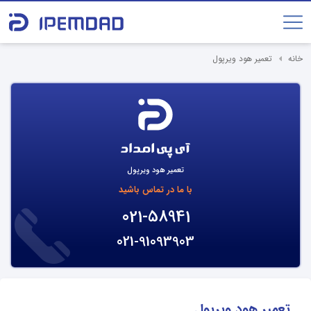
خانه
تعمیر هود ویرپول
تعمیر هود ویرپول
با ما در تماس باشید
021-58941
021-91093903
تعمیر هود ویرپول