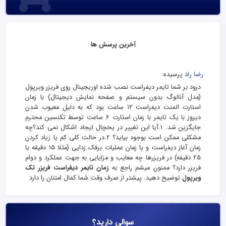
آخرین پرسش ها
رضا راد
پرسیده:
درود بر شما تایمر دیفراست نصب شده اوریجینال روی فریزر ویرپول
(مدل آنالوگ بدون سیستم و صفحه نمایش دیجیتال) با زمان
استارت المنت دیفراست 12 ساعت بود که به دلیل معیوب شدن
دیروز با یک تایمر با زمان استارت 6 ساعت توسط تکنسین محترم
جایگزین شد. 1.آیا این تغییر در یخچال ایجاد اشکال نمی کند؟چه
مشکلی ممکن است بوجود بیاید؟ 2.در حالت کلی کم یا زیاد کردن
زمان آغاز دیفراست و یا زمان عملیات برفک زدایی (مثلا 15 دقیقه یا
25 دقیفه) در فریزرها چه معایب و مزایایی به جهت عملکرد و دوام
فریزر دارد؟ ممنون میشم راجع به
زمان تایمر دیفراست فریزر تک
ویرپول
توضیح دهید. پیشتر از صرف وقت شما کمال امتنان را دارد
سوالی دارید؟