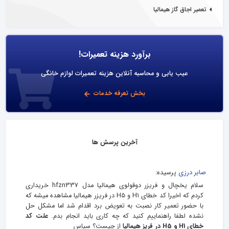
تعمیر اجاق گاز هیمالیا
برآورد هزینه تعمیرات!
عیب یابی و محاسبه آنلاین هزینه تعمیرات لوازم خانگی
بخش تعرفه خدمات
آخرین پرسش ها
صابر درزی
پرسیده:
سلام یخچال و فریزر دوقولوی هیمالیا مدل hfzn337 خریداری
کردم که اخیرا کد خطای H1 و H5 در فریزر هیمالیا مشاهده میشه که
با حضور تعمیر کار نصبت به تعویض برد اقدام شد اما مشکل حل
نشده لطفا راهنماییم کنید که چه کاری باید انجام بدم.
علت کد
خطای H1 و H5 در فریز هیمالیا
از چیست؟ سپاس