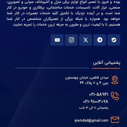
بوده و امروز با تعمیر انواع لوازم برقی منزل و آشپزخانه، صوتی و‌ تصویری،
صنعتی، ابزار آلات، تاسیسات، خدمات ساختمانی، برقکاری و خودرو در کنار
شما است و در آینده نزدیک با تکمیل کلیه خدمات تعمیرات در کنار شما
خواهد بود. همواره با شبکه بزرگی از تعمیرکاران متخصص در کنار شما
هستیم، تا با کیفیت ترین و مقرون به صرفه ترین خدمات را تجربه نمایید.
پشتیبانی آنلاین
میدان فاطمی، خیابان چهلستون
بین 4 و 6 پلاک 44
021-58941
021-91003098
پشتیبانی 8 الی 12 شب
ipemdad@gmail.com