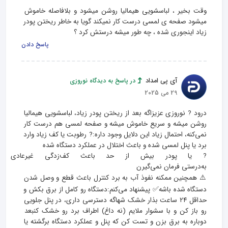
وقت بخیر ، لباسشویی هیمالیا روشن میشود و بلافاصله خاموش 
میشود صفحه ی لمسی درست کار نمیکند گویا به خاطر ریختن پودر 
زیاد اینجوری شده ، چه طور میشه درستش کرد ؟
پاسخ دادن
آی پی امداد
در پاسخ به دیدگاه نوروزی
29 می 2025
درود ? نوروزی عزیزاگه بعد از ریختن پودر زیاد، لباسشویی هیمالیا 
روشن میشه و سریع خاموش میشه و صفحه لمسی هم درست کار 
نمی‌کنه، احتمال زیاد این دلایل وجود داره:? رطوبت یا کف زیاد وارد 
? یا پودر بیش از حد باعث کف
⚠️ همچنین ممکنه نفوذ آب به برد کنترل باعث قطع و وصل شدن 
دستگاه شده باشه✅ پیشنهاد می‌کنم:دستگاه رو کامل از برق بکش و 
حداقل ۲۴ ساعت بذار خشک شهاگه دسترسی داری، در پنل جلویی 
رو باز کن و با سشوار ملایم (نه داغ) اطراف برد رو خشک کنبعد 
دوباره به برق بزن و تست کن که پنل و عملکرد دستگاه برگشته یا 