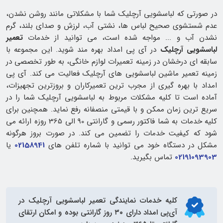
در صورتی که لباسشویی آرچلیک شما با مشکلاتی مانند روشن نشدن،
عدم شستشوی صحیح لباس ها، نشتی آب، لرزش و صدای بلند، گرم
نشدن آب و ... مواجه شده است، می توانید از خدمات
تعمیر
لباسشویی آرچلیک
در آی پی امداد بهره مند شوید. این مجموعه با
سابقه‌ ای درخشان در زمینه تعمیرات لوازم خانگی، به طور تخصصی در
زمینه تعمیر ماشین لباسشویی‌ های آرچلیک فعالیت می‌ کند. آی پی
امداد با بهره‌ گیری از مجرب‌ ترین تعمیرکاران و بروزترین تجهیزات،
آماده‌ است تا کلیه مشکلات مربوط به لباسشویی آرچلیک شما را در
سریع‌ ترین زمان ممکن و با قیمتی منصفانه رفع نماید. همچنین برای
کلیه خدمات به شما فاکتور رسمی و گارانتی 90 الی 365 روزه ارائه می
شود که کیفیت خدمات را تضمین می کند. در صورت بروز هرگونه
مشکل در دستگاه خود می توانید با شماره تلفن های
02158941
یا
02191093903
تماس بگیرید.
کلیه خدمات
نمایندگی تعمیر لباسشویی آرچلیک
در
آی‌پی امداد دارای ۳۰ روز گارانتی بوده و امکان ارتقای