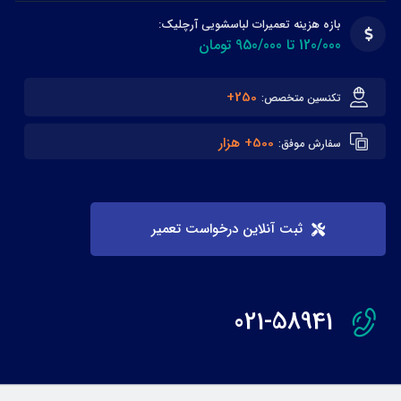
بازه هزینه تعمیرات لباسشویی آرچلیک:
120/000 تا 950/000 تومان
250+
تکنسین متخصص:
500+ هزار
سفارش موفق:
ثبت آنلاین درخواست تعمیر
021-58941