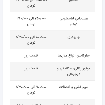
سنسور
850/000 الی 1/490/000
تومان
عیب‌یابی لباسشویی
250/000 الی 360/000
دوقلو
تومان
جاپودری
800/000 الی 1/290/000
تومان
جلوکابین انواع مدل‌ها
قیمت روز
موتور زغالی، مکانیکی و
قیمت روز
دیجیتالی
سیم کشی و اتصالات
900/000 الی 1/300/000
تومان