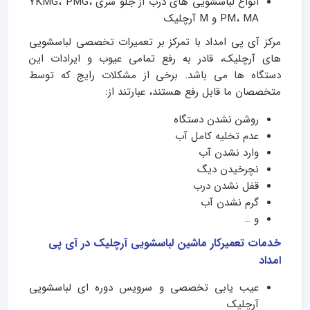
انواع لباسشویی های درب از جلو سری YKMG، PMG،
PM، MA و M آرچلیک
مرکز آی‌ پی امداد با تمرکز بر تعمیرات تخصصی لباسشویی‌
های آرچلیک، قادر به رفع تمامی عیوب و ایرادات این
دستگاه‌ ها می‌ باشد. برخی از مشکلات رایج که توسط
متخصصان ما قابل رفع هستند، عبارتند از:
روشن نشدن دستگاه
عدم تخلیه کامل آب
وارد نشدن آب
نچرخیدن دیگ
قفل نشدن درب
گرم نشدن آب
و …
خدمات تعمیرکار ماشین لباسشویی آرچلیک در آی پی
امداد
عیب یابی تخصصی و سرویس دوره ای لباسشویی
آرچلیک