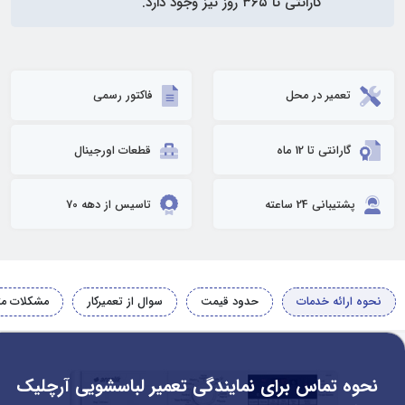
گارانتی تا ۳۶۵ روز نیز وجود دارد.
تعمیر در محل
فاکتور رسمی
گارانتی تا 12 ماه
قطعات اورجینال
پشتیبانی 24 ساعته
تاسیس از دهه 70
نحوه ارائه خدمات
حدود قیمت
سوال از تعمیرکار
مشکلات مت
نحوه تماس برای نمایندگی تعمیر لباسشویی آرچلیک