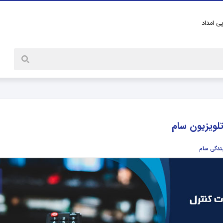
پی امداد
تلویزیون سام
یندگی سام