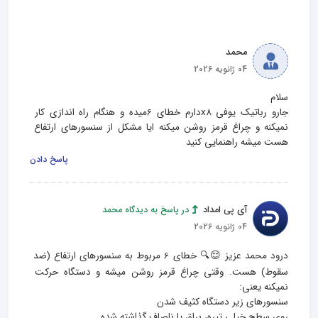
محمد
04 ژانویه 2026
جارو رباتیک یوفی x8دارم خطای 6میده و هنگام راه اندازی کار 
نمیکنه و چراغ قرمز روشن میکنه ایا مشکل از سنسورهای ارتفاع 
هست میشه راهنمایی کنید
پاسخ دادن
آی پی امداد
در پاسخ به دیدگاه محمد
04 ژانویه 2026
درود محمد عزیز 😌🔍 خطای 6 مربوط به سنسورهای ارتفاع (ضد 
سقوط) هست. وقتی چراغ قرمز روشن میشه و دستگاه حرکت 