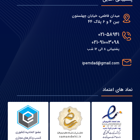
میدان فاطمی، خیابان چهلستون
بین 4 و 6 پلاک 44
021-58941
021-91003098
پشتیبانی 8 الی 12 شب
ipemdad@gmail.com
نماد های اعتماد