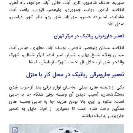
منیریه، حافظ، شاهپور، نازی آباد، خانی آباد، جوادیه، راه آهن،
انقلاب، آزادی، نواب، جمهوری، ولیعصر، قزوین، یافت آباد،
شادآباد، امامزاده حسن، مهرآباد، شهر ری، باقر شهر، ورامین،
عبدل آباد
تعمیر جاروبرقی رباتیک در مرکز تهران
انقلاب، میدان ولیعصر، فاطمی، یوسف آباد، مطهری، عباس آباد،
میدان ونک، شیخ بهایی، شیراز، امیر آباد، کارگر شمالی، شهرک
والفجر، شهر آرا، جلال آل احمد، شهرک آزمایش، گیشا
تعمیر جاروبرقی رباتیک در محل کار یا منزل
یکی از دغدغه های اصلی صاحبان لوازم برقی بعد از خراب شدن
دستگاهشان، آسیب دیدن آن وسیله برقی هنگام جا به جایی
است. علاوه بر این، بالا بودن هزینه جا به جایی وسیله های
سنگین باعث شده است تا بسیاری از افراد مایل به تعمیر
جاروبرقی رباتیک نباشند.