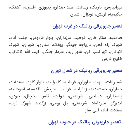
تهرانپارس، نارمک، رسالت، سید خندان، پیروزی، افسریه، آهنگ،
حکیمیه، ارتش، لویزان، شیان
تعمیر جاروبرقی رباتیک در غرب تهران
صادقیه، ستار خان، توحید، مرزداران، بلوار فردوس، جنت آباد،
شهرک راه آهن، دریاچه چیتگر، پونک، ستاری، شهران، شهرک
اکباتان، تهرانسر، کن، شهر زیبا، سردار جنگل، آیت الله کاشانی،
خلیج فارس
تعمیر جاروبرقی رباتیک در شمال تهران
شمیرانات، الهیه، نیاوران، فرمانیه، کامرانیه، بلوار کاوه، سعدآباد،
جماران، جمشیدیه، زعفرانیه، فرشته، تجریش، اقدسیه، آجودانیه،
پاسداران، دیباجی، شریعتی، دولت، ظفر، یخچال، جردن،
اندرزگو، میرداماد، شریعتی، پل رومی، زرگنده، شهرک غرب،
سعادت آباد، آتی ساز
تعمیر جاروبرقی رباتیک در جنوب تهران