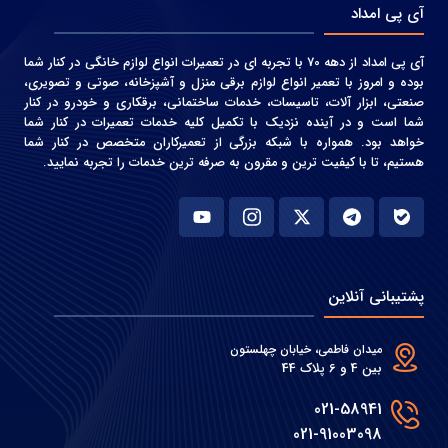
آی پی امداد
آی پی امداد از دهه 70 با تجربه ای در تعمیرات انواع لوازم خانگی در کنار شما
بوده و امروز با تعمیر انواع لوازم برقی منزل و آشپزخانه، صوتی و‌ تصویری،
صنعتی، ابزار آلات، تاسیسات، خدمات ساختمانی، برقکاری و خودرو در کنار
شما است و در آینده نزدیک با تکمیل کلیه خدمات تعمیرات در کنار شما
خواهد بود. همواره با شبکه بزرگی از تعمیرکاران متخصص در کنار شما
هستیم، تا با کیفیت ترین و مقرون به صرفه ترین خدمات را تجربه نمایید.
پشتیبانی آنلاین
میدان فاطمی، خیابان چهلستون
بین 4 و 6 پلاک 44
021-58941
021-91003098