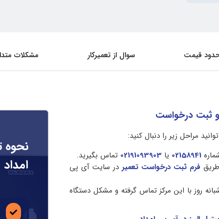
دود قیمت
سوال از تعمیرکار
مشکلات متدا
ز و ثبت درخواست
انید مراحل زیر را دنبال کنید:
نحوه ت
شماره
02158941
یا
02191093903
تماس بگیرید.
امداد
طریق
فرم ثبت درخواست تعمیر
در سایت آی پی
انه روز با این مرکز تماس گرفته و مشکل دستگاه