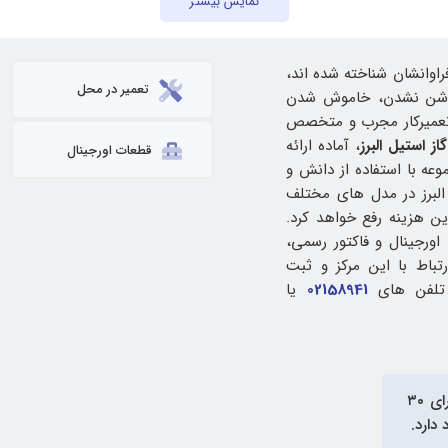
نمایش بیشتر
راوانشان شناخته شده‌ اند،
تعمیر در محل
د روشن نشدن، خاموش شدن
ه تعمیرکار مجرب و متخصص
از استیل البرز
، آماده ارائه
قطعات اورجینال
 با استفاده از دانش و
 البرز در مدل های مختلف
ین هزینه رفع خواهد کرد.
 اورجینال و فاکتور رسمی،
تباط با این مرکز و ثبت
 تلفن‌ های
02158941
یا
در آی‌پی امداد دارای ۳۰