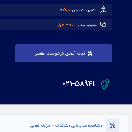
250+
تکنسین متخصص:
500+ هزار
سفارش موفق:
ثبت آنلاین درخواست تعمیر
021-58941
مشاهده عیب‌یابی مشکلات + هزینه تعمیر