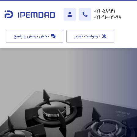
021-58941
021-91003098
درخواست تعمیر
بخش پرسش و پاسخ