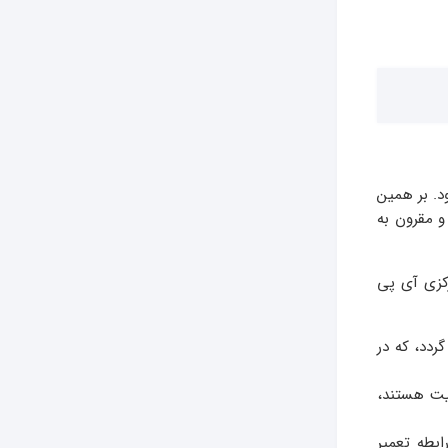
د. بر همین
و مقرون به
رکزی آی پی
ردد، که در
یت هستند،
ابطه تعمیر