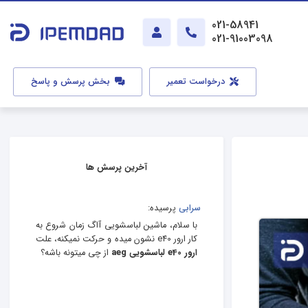
021-58941
021-91003098
درخواست تعمیر
بخش پرسش و پاسخ
آخرین پرسش ها
سرابی
پرسیده:
با سلام، ماشین لباسشویی آاگ زمان شروع به
کار ارور e40 نشون میده و حرکت نمیکنه، علت
ارور e40 لباسشویی aeg
از چی میتونه باشه؟