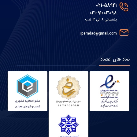
021-58941
021-91003098
پشتیبانی 8 الی 12 شب
ipemdad@gmail.com
نماد های اعتماد