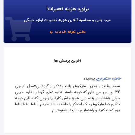
برآورد هزینه تعمیرات!
عیب یابی و محاسبه آنلاین هزینه تعمیرات لوازم خانگی
بخش تعرفه خدمات
آخرین پرسش ها
خاطره منتظرفرج
پرسیده:
سلام. وقتتون بخير . مايكروفر بلك انددكر از گروه بي٥مدل ام جي
٣٤ اي اس سي دارم كه درجه واسه تنظيم دماي گرما را نداره .خيلي
خيلي باهاش ور رفتم ولي هيچ جاش كليد يا ولومي كه تنظيم درجه
تنظيم دما مايكروفر بلک انددکر را داشته باشه نديدم. لطفا لطفا لطفا
بهم كمك كنيد و راهنماييم نماييد. ممنونتونم