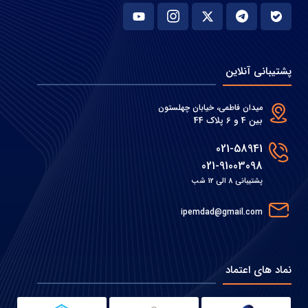
پشتیبانی آنلاین
میدان فاطمی، خیابان چهلستون
بین 4 و 6 پلاک 44
021-58941
021-91003098
پشتیبانی 8 الی 12 شب
ipemdad@gmail.com
نماد های اعتماد