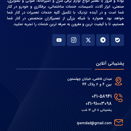
بوده و امروز با تعمیر انواع لوازم برقی منزل و آشپزخانه، صوتی و‌ تصویری،
صنعتی، ابزار آلات، تاسیسات، خدمات ساختمانی، برقکاری و خودرو در کنار
شما است و در آینده نزدیک با تکمیل کلیه خدمات تعمیرات در کنار شما
خواهد بود. همواره با شبکه بزرگی از تعمیرکاران متخصص در کنار شما
هستیم، تا با کیفیت ترین و مقرون به صرفه ترین خدمات را تجربه نمایید.
پشتیبانی آنلاین
میدان فاطمی، خیابان چهلستون
بین 4 و 6 پلاک 44
021-58941
021-91003098
پشتیبانی 8 الی 12 شب
ipemdad@gmail.com