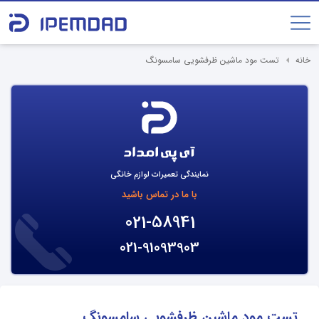
خانه
تست مود ماشین ظرفشویی سامسونگ
نمایندگی تعمیرات لوازم خانگی
با ما در تماس باشید
021-58941
021-91093903
تست مود ماشین ظرفشویی سامسونگ